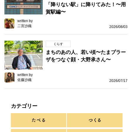
「降りない駅」に降りてみた！〜用
賀駅編〜
written by
二宮沙織
2026/08/03
くらす
まちのあの人、若い頃〜たまプラー
ザをつなぐ顔・大野承さん〜
written by
佐藤沙織
2026/07/17
カテゴリー