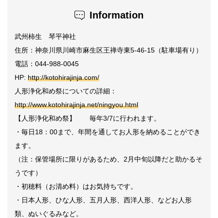
Information
武州柿生 琴平神社
住所：
神奈川県川崎市麻生区王禅寺東5-46-15
（駐車場有り）
電話：
044-988-0045
HP:
http://kotohirajinja.com/
人形浄化和め祭についての詳細：
http://www.kotohirajinja.net/ningyou.html
【人形浄化和め祭】 毎年
3/7
に行われます。
・毎日
18
：
00
まで、
年間を通してお人形を納めることができ
ます。
（注：保管場所に限りがあるため、
2
月中旬以降だと助かるそ
うです）
・初穂料（お清め料）はお気持ちです。
・日本人形、ひな人形、五月人形、西洋人形、などお人形
類、ぬいぐるみなど。