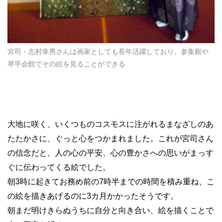
宮司・志村幸男さんは画家としても長年活躍しており、参集殿や
琴平会館でその絵を見ることができる
大地に咲く、いくつものコスモスに注がれるまなざしのあ
たたかさに、ぐっと心をつかまれました。これが宮司さん
の信念だと、人の心の平安、心の豊かさへの思いがまっす
ぐに伝わってくる絵でした。
朝
3
時に起きてお務め前の
7
時半までの時間を積み重ね、こ
の絵を描きあげるのに
3
カ月かかったそうです。
朝まだ明けきらぬうちに自分と向き合い、絵を描くことで