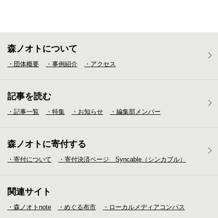
森ノオトについて
・団体概要
・事例紹介
・アクセス
記事を読む
・記事一覧
・特集
・お知らせ
・編集部メンバー
森ノオトに寄付する
・寄付について
・寄付決済ページ Syncable（シンカブル）
関連サイト
・森ノオトnote
・めぐる布市
・ローカルメディア
コンパス