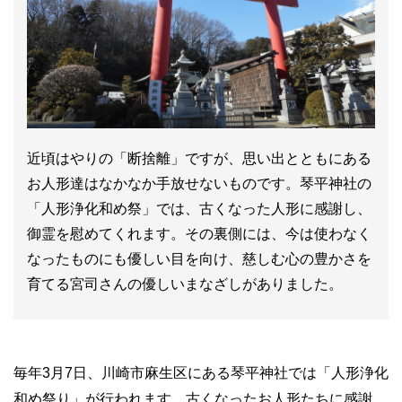
近頃はやりの「断捨離」ですが、思い出とともにある
お人形達はなかなか手放せないものです。琴平神社の
「人形浄化和め祭」では、古くなった人形に感謝し、
御霊を慰めてくれます。その裏側には、今は使わなく
なったものにも優しい目を向け、慈しむ心の豊かさを
育てる宮司さんの優しいまなざしがありました。
毎年
3
月
7
日、川崎市麻生区にある琴平神社では「人形浄化
和め祭り」が行われます。古くなったお人形たちに感謝