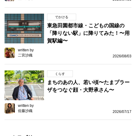
でかける
東急田園都市線・こどもの国線の
「降りない駅」に降りてみた！〜用
賀駅編〜
written by
二宮沙織
2026/08/03
くらす
まちのあの人、若い頃〜たまプラー
ザをつなぐ顔・大野承さん〜
written by
佐藤沙織
2026/07/17