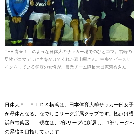
THE 青春！ のような日体大のサッカー場でのひとコマ。右端の
男性がコマデリに声をかけてくれた嘉山寧さん。中央でピースサ
インをしている笑顔の女性が、農業チーム隊長天田恵莉香さん
日体大ＦＩＥＬＤＳ横浜は、日本体育大学サッカー部女子
が母体となる、なでしこリーグ所属クラブです。拠点は横
浜市青葉区！ 現在は、2部リーグに所属し、1部リーグへ
の昇格を目指しています。