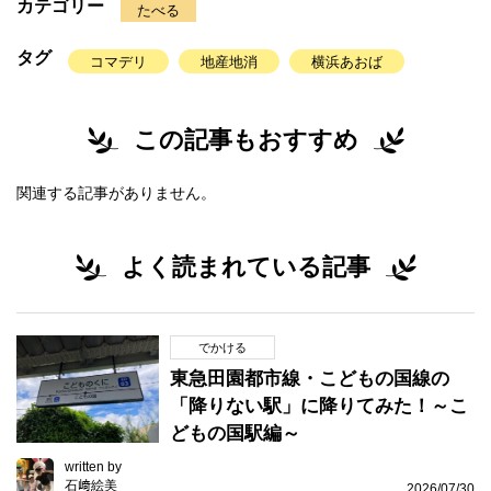
カテゴリー
たべる
タグ
コマデリ
地産地消
横浜あおば
この記事もおすすめ
関連する記事がありません。
よく読まれている記事
でかける
東急田園都市線・こどもの国線の
「降りない駅」に降りてみた！～こ
どもの国駅編～
written by
石﨑絵美
2026/07/30