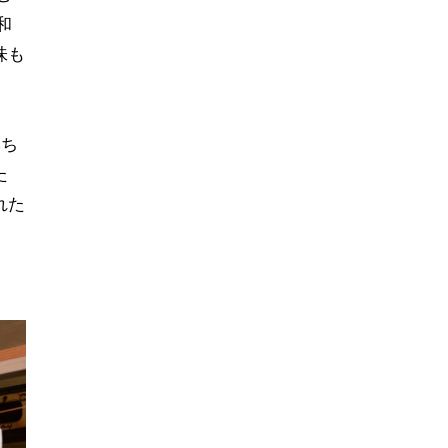
和
味も
落ち
た
れた