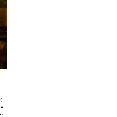
く
FE
む