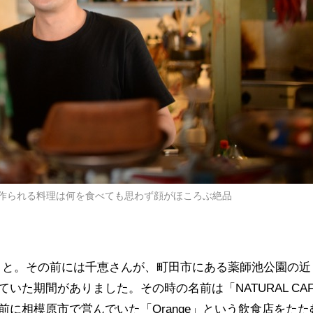
作られる料理は何を食べても思わず顔がほころぶ絶品
こと。その前には千恵さんが、町田市にある薬師池公園の近
ていた期間がありました。その時の名前は「
NATURAL CA
前に相模原市で営んでいた「
Orange
」という飲食店をたた