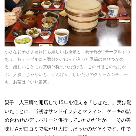
小さなお子さま連れにも嬉しいお座敷と、椅子席が2テーブルずつ
あり、各テーブルに人数分のごはんが入った季節のおひつがの
る。嬉しいことにお茶碗2杯はいただける。この日はこの他にか
ぶ、人参、じゃがいも、いんげん、しいたけのクリームシチュー
も。お茶は「いり番茶」
親子二人三脚で開店して15年を迎える「しばた」。実は驚
いたことに、当初はサンドイッチとマフィン、ケーキの詰
め合わせのデリバリーと併行していたのだとか！ その美
味しさが口コミで広がり大忙しだったのだそうです。中で