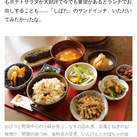
もポテトサラダが大好評で今でも要望があるとランチでお
出しすることも……「しばた」のサンドイッチ、いただい
てみたかったな。
おひつと野菜中心の小鉢が並ぶ。なすの忘れ煮、豆腐とねぎのお
味噌汁、野菜の袋づめ、金時豆の甘煮、いんげんとかぼちゃの金