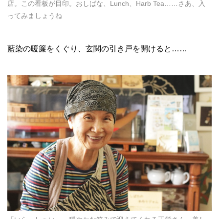
店。この看板が目印。おしばな、Lunch、Harb Tea……さあ、入
ってみましょうね
藍染の暖簾をくぐり、玄関の引き戸を開けると……