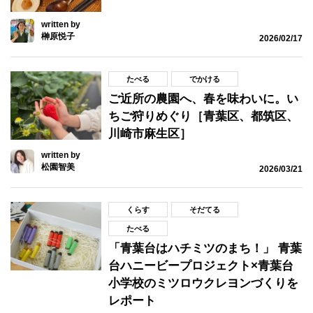
written by
榊原悦子
2026/02/17
たべる
でかける
ご近所の農園へ、春を味わいに。い
ちご狩りめぐり［青葉区、都筑区、
川崎市麻生区］
written by
松園智美
2026/03/21
くらす
そだてる
たべる
「青葉台はハチミツのまち！」 青葉
台ハニービープロジェクト×青葉台
小学校のミツロウクレヨンづくりを
レポート