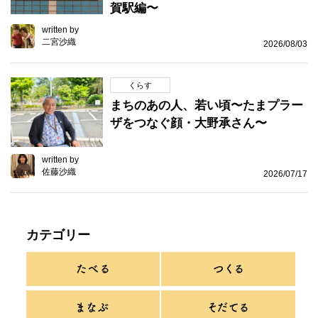
賀駅編〜
written by
二宮沙織
2026/08/03
くらす
まちのあの人、若い頃〜たまプラー
ザをつなぐ顔・大野承さん〜
written by
佐藤沙織
2026/07/17
カテゴリー