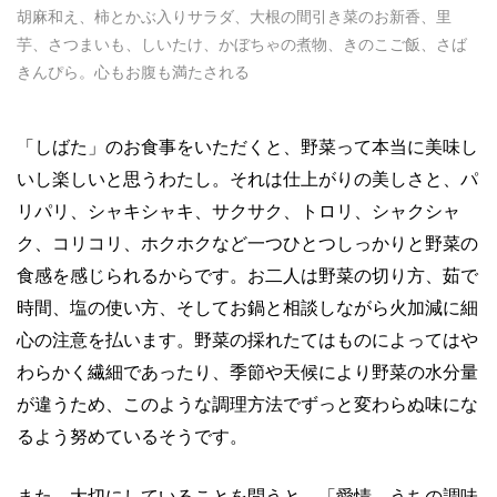
胡麻和え、柿とかぶ入りサラダ、大根の間引き菜のお新香、里
芋、さつまいも、しいたけ、かぼちゃの煮物、きのこご飯、さば
きんぴら。心もお腹も満たされる
「しばた」のお食事をいただくと、野菜って本当に美味し
いし楽しいと思うわたし。それは仕上がりの美しさと、パ
リパリ、シャキシャキ、サクサク、トロリ、シャクシャ
ク、コリコリ、ホクホクなど一つひとつしっかりと野菜の
食感を感じられるからです。お二人は野菜の切り方、茹で
時間、塩の使い方、そしてお鍋と相談しながら火加減に細
心の注意を払います。野菜の採れたてはものによってはや
わらかく繊細であったり、季節や天候により野菜の水分量
が違うため、このような調理方法でずっと変わらぬ味にな
るよう努めているそうです。
また、大切にしていることを問うと、「愛情、うちの調味