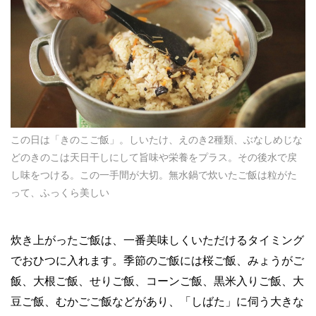
この日は「きのこご飯」。しいたけ、えのき2種類、ぶなしめじな
どのきのこは天日干しにして旨味や栄養をプラス。その後水で戻
し味をつける。この一手間が大切。無水鍋で炊いたご飯は粒がた
って、ふっくら美しい
炊き上がったご飯は、一番美味しくいただけるタイミング
でおひつに入れます。季節のご飯には桜ご飯、みょうがご
飯、大根ご飯、せりご飯、コーンご飯、黒米入りご飯、大
豆ご飯、むかごご飯などがあり、「しばた」に伺う大きな