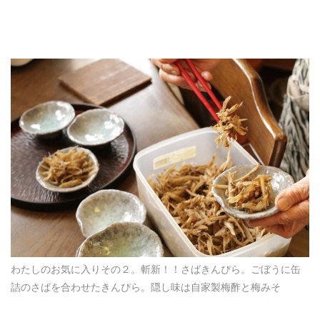
わたしのお気に入りその２。斬新！！さばきんぴら。ごぼうに缶
詰のさばを合わせたきんぴら。隠し味は自家製梅酢と梅みそ