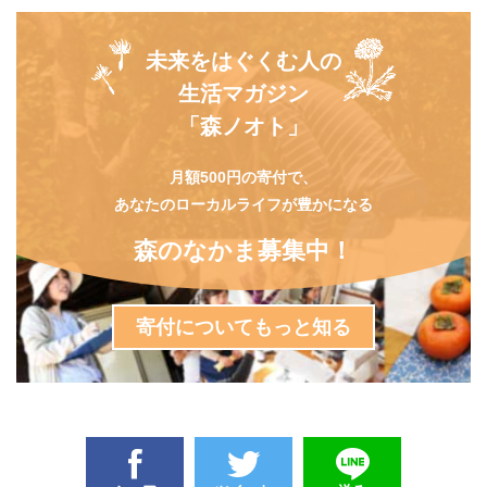
未来をはぐくむ人の
生活マガジン
「森ノオト」
月額500円の寄付で、
あなたのローカルライフが豊かになる
森のなかま募集中！
寄付についてもっと知る