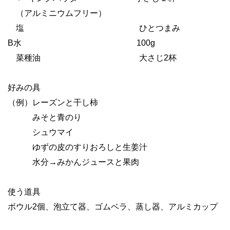
（アルミニウムフリー）
塩 ひとつまみ
B
水
100g
菜種油 大さじ
2
杯
好みの具
（例）レーズンと干し柿
みそと青のり
シュウマイ
ゆずの皮のすりおろしと生姜汁
水分→みかんジュースと果肉
使う道具
ボウル
2
個、泡立て器、ゴムベラ、蒸し器、アルミカップ