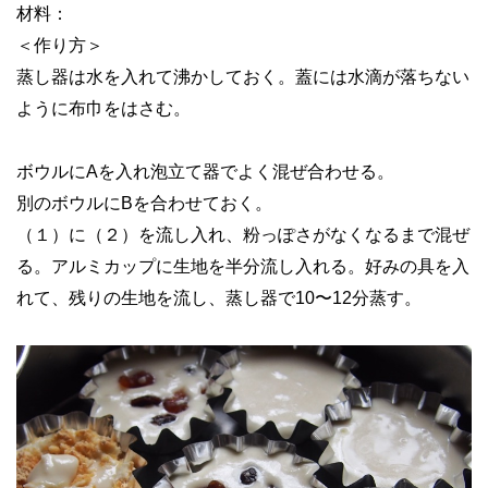
材料：
＜作り方＞
蒸し器は水を入れて沸かしておく。蓋には水滴が落ちない
ように布巾をはさむ。
ボウルに
A
を入れ泡立て器でよく混ぜ合わせる。
別のボウルに
B
を合わせておく。
（１）に（２）を流し入れ、粉っぽさがなくなるまで混ぜ
る。アルミカップに生地を半分流し入れる。好みの具を入
れて、残りの生地を流し、蒸し器で
10
〜
12
分蒸す。