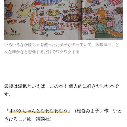
いろいろなかぼちゃを使ったお菓子がのっていて、興味津々。ど
んな味かなと想像するだけでワクワクする
最後は湯気といえば、この本！
個人的に好きだった本で
す。
『
オバケちゃんとむわむわむう
』（松谷みよ子／作 いと
うひろし／絵 講談社）