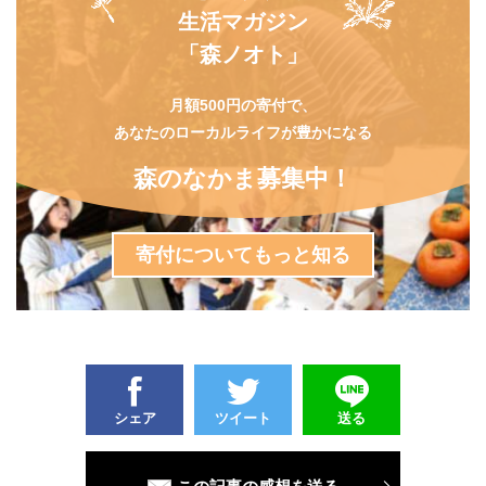
生活マガジン
「森ノオト」
月額500円の寄付で、
あなたのローカルライフが豊かになる
森のなかま募集中！
寄付についてもっと知る
シェア
ツイート
送る