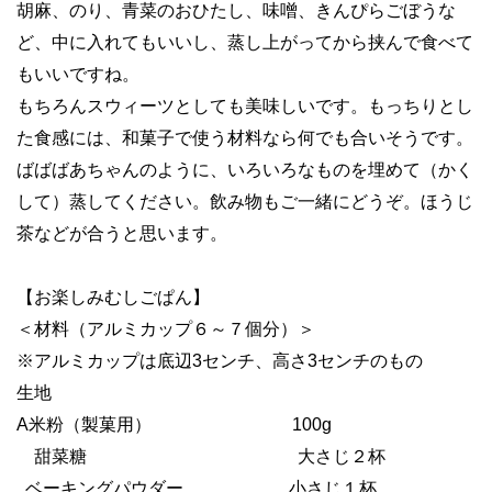
胡麻、のり、青菜のおひたし、味噌、きんぴらごぼうな
ど、中に入れてもいいし、蒸し上がってから挟んで食べて
もいいですね。
もちろんスウィーツとしても美味しいです。もっちりとし
た食感には、和菓子で使う材料なら何でも合いそうです。
ばばばあちゃんのように、いろいろなものを埋めて（かく
して）蒸してください。飲み物もご一緒にどうぞ。ほうじ
茶などが合うと思います。
【お楽しみむしごぱん】
＜材料（アルミカップ６～７個分）＞
※
アルミカップは底辺
3
センチ、高さ
3
センチのもの
生地
A
米粉（製菓用）
100g
甜菜糖 大さじ２杯
ベーキングパウダー 小さじ１杯