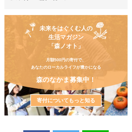
未来をはぐくむ人の
生活マガジン
「森ノオト」
月額500円の寄付で、
あなたのローカルライフが豊かになる
森のなかま募集中！
寄付についてもっと知る