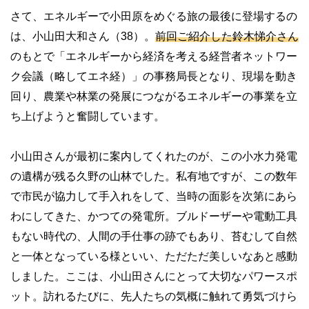
さて、エネルギーで小田原をめぐる旅の最後に登場するの
は、小山田大和さん（38）。
前回ご紹介した鈴木悌介さん
のもとで「エネルギーから経済を考える経営者ネットワー
ク会議（略してエネ経）」の事務局長となり、現場を動き
回り、農業や林業の発展につながるエネルギーの事業を立
ち上げようと奮闘しています。
小山田さんが最初に案内してくれたのが、この小水力発電
の遺構が残る久野の山林でした。私有地ですが、この数年
で市民が協力して手入れをして、当時の面影を次第にあら
わにしてきた、かつての発電所。ブルドーザーや電動工具
もない時代の、人間の手仕事の跡でもあり、苔むして自然
と一体となっている様といい、ただただ美しいなあと感動
しました。ここは、小山田さんにとって大切なパワースポ
ット。訪れるたびに、先人たちの気概に触れて勇気づけら