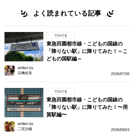
よく読まれている記事
でかける
東急田園都市線・こどもの国線の
「降りない駅」に降りてみた！～こ
どもの国駅編～
written by
石﨑絵美
2026/07/30
でかける
東急田園都市線・こどもの国線の
「降りない駅」に降りてみた！〜用
賀駅編〜
written by
二宮沙織
2026/08/03