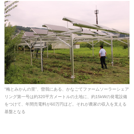
“梅とみかんの里”、曽我にある、かなごてファームソーラーシェア
リング第一号は約320平方メートルの土地に、約15kWの発電設備
をつけて、年間売電料が60万円ほど。それが農家の収入を支える
基盤となる