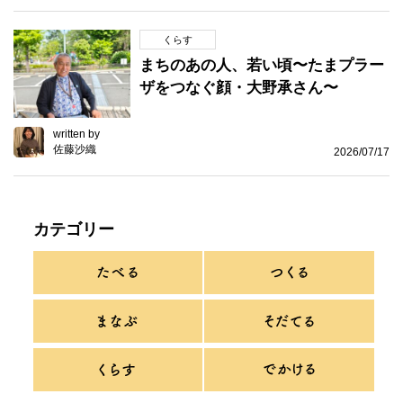
くらす
まちのあの人、若い頃〜たまプラー
ザをつなぐ顔・大野承さん〜
written by
佐藤沙織
2026/07/17
カテゴリー