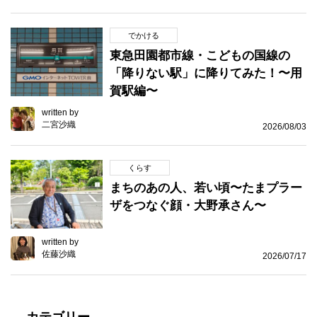
でかける
東急田園都市線・こどもの国線の
「降りない駅」に降りてみた！〜用
賀駅編〜
written by
二宮沙織
2026/08/03
くらす
まちのあの人、若い頃〜たまプラー
ザをつなぐ顔・大野承さん〜
written by
佐藤沙織
2026/07/17
カテゴリー