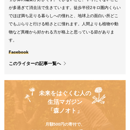
が多過ぎて消去法で生きています。徒歩半径2キロ圏内くらい
でほぼ満ち足りる暮らしへの憧れと、地球上の面白い所どこ
でもぶらりと行ける軽さとに憧れます。人間よりも植物や動
物など異種から好かれる方が格上と思っている節がありま
す。
Facebook
このライターの記事一覧へ
未来をはぐくむ人の
生活マガジン
「森ノオト」
月額500円の寄付で、