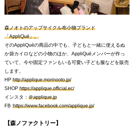
森ノオトのアップサイクル布小物ブランド
「AppliQué」。
そのAppliQuéの商品の中でも、子どもと一緒に使えるぬ
か袋カイロなどの小物のほか、AppliQuéメンバーが作っ
ていて、今や固定ファンもいる可愛い子ども服などを販売
します。
HP
http://applique.morinooto.jp/
SHOP
https://applique.official.ec/
インスタ：
＠applique.jp
FB :
https://www.facebook.com/applique.jp/
【森ノファクトリー】