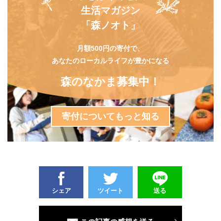
生活マガジン
「森ノオト」
月額500円の寄付で、
あなたのローカルライフが豊かになる
森のなかま募集中！
寄付についてもっと知る
シェア
ツイート
送る