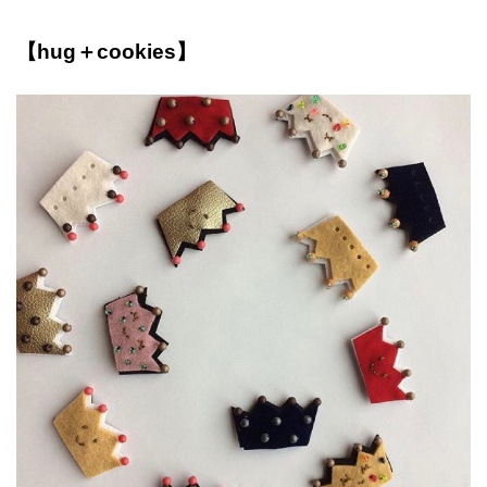
【hug＋cookies】