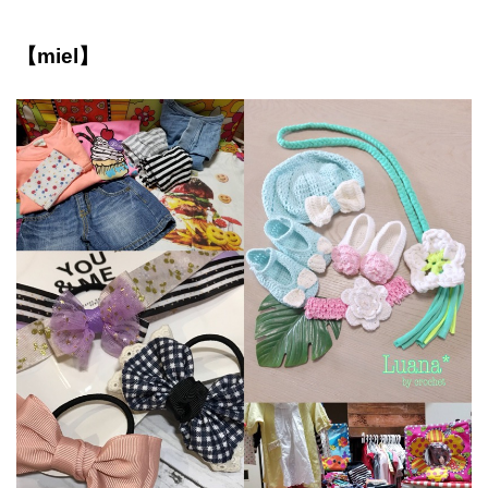
【miel】