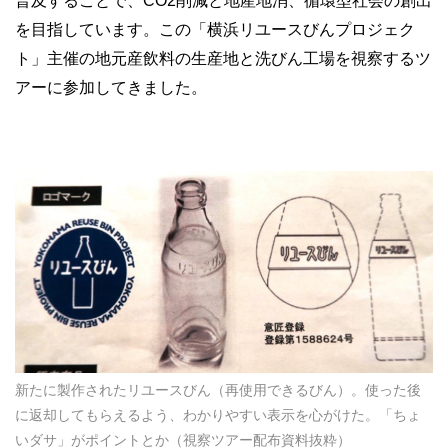
普及することで、CO2削減と地産地消、循環型社会の創出
を目指しています。この「横浜リユースびんプロジェク
ト」主催の地元産飲料の生産地と洗びん工場を視察するツ
アーに参加してきました。
新たに製作されたリユースびん（再使用できるびん）。使った後
に返却してもらえるよう、わかりやすい表示を心がけた。「ちょ
いダサ」がポイントとか（視察ツアー配布資料抜粋）