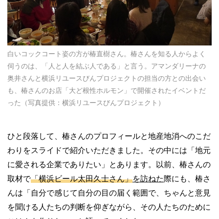
白いコックコート姿の方が椿直樹さん。椿さんを知る人からよく
伺うのは、「人と人を結ぶ人である」と言う。アマンダリーナの
奥井さんと横浜リユースびんプロジェクトの担当の方との出会い
も、椿さんのお店「大ど根性ホルモン」で開催されたイベントだ
った（写真提供：横浜リユースびんプロジェクト）
ひと段落して、椿さんのプロフィールと地産地消へのこだ
わりをスライドで紹介いただきました。その中には「地元
に愛される企業でありたい」とあります。以前、椿さんの
取材で
「横浜ビール太田久士さん」
を訪ねた
際にも、椿さ
んは「自分で感じて自分の目の届く範囲で、ちゃんと意見
を聞ける人たちの判断を仰ぎながら、その人たちのために