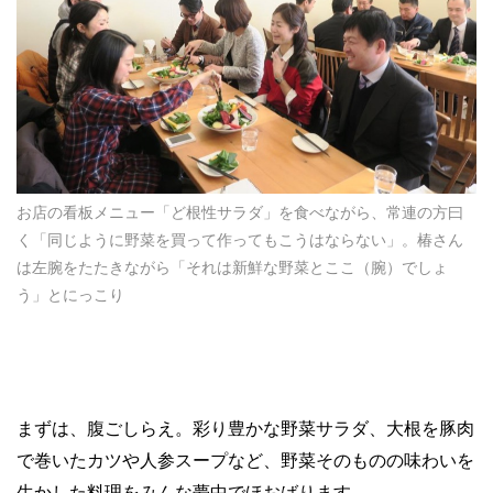
お店の看板メニュー「ど根性サラダ」を食べながら、常連の方曰
く「同じように野菜を買って作ってもこうはならない」。椿さん
は左腕をたたきながら「それは新鮮な野菜とここ（腕）でしょ
う」とにっこり
まずは、腹ごしらえ。彩り豊かな野菜サラダ、大根を豚肉
で巻いたカツや人参スープなど、野菜そのものの味わいを
生かした料理をみんな夢中でほおばります。