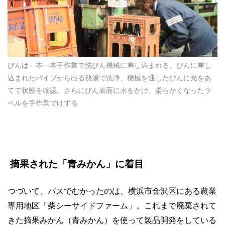
びんは一本一本手作業で洗びん機械に差し込まれる。びんに差し
込まれたパイプから出る熱湯で洗浄、機械を通したびんに光をあ
てて状態を確認。さらにびん表面に水をかけ、柔らかくなったラ
ベルを手作業でけずる
摘果された「青みかん」に着目
つづいて、バスでむかったのは、横浜市金沢区にある農業
専用地区「柴シーサイドファーム」。これまで廃棄されて
きた摘果みかん（青みかん）を使って製品開発をしている