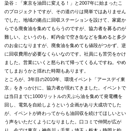
染谷：「東京を油田に変える！」と2007年に始まったこ
のプロジェクトですが、その道のりは簡単ではありません
でした。地域の拠点に回収ステーションを設けて、家庭か
らでる廃食油を集めてもらうのですが、協力者を募るのが
難しい。というのも、町内会で空き缶などを集めると多少
のお金になりますが、廃食油を集めても値段がつかず、逆
に回収費用が必要なくらいなのです。社員にも苦労をかけ
ました。営業にいくと怒られて帰ってくるんですね。やめ
てしまおうかと揺れた時期もあります。
ところが、3年目の2010年、環境イベント「アースデイ東
京」をきっかけに、協力者が現れてきました。イベントで
は当日までに1000リットルの天ぷら油を集めて発電機を
回し、電気を自給しようという企画があり大成功でした
が、イベントが終わってからも油回収を続けてほしいとい
う声をいただくようになりました。口コミで仲間が広が
り、今では東京・神奈川・千葉・埼玉・栃木・静岡と約