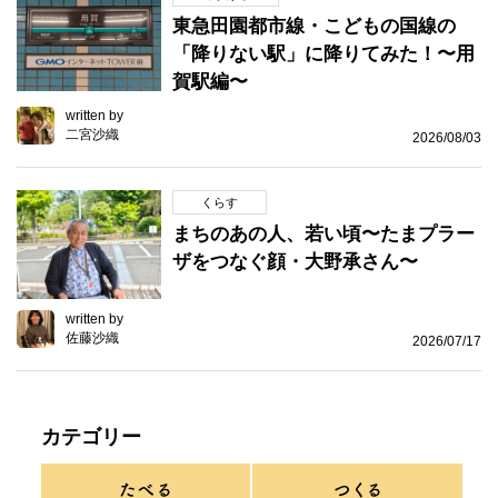
東急田園都市線・こどもの国線の
「降りない駅」に降りてみた！〜用
賀駅編〜
written by
二宮沙織
2026/08/03
くらす
まちのあの人、若い頃〜たまプラー
ザをつなぐ顔・大野承さん〜
written by
佐藤沙織
2026/07/17
カテゴリー