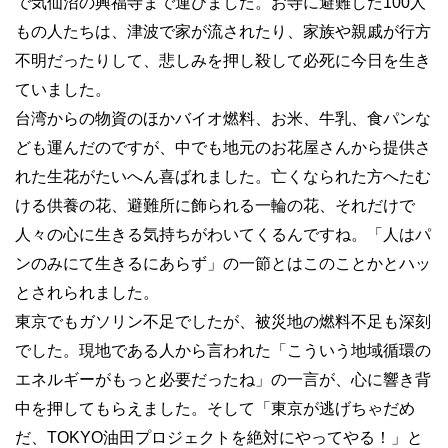
で気仙沼の興福寺まで運びました。お寺に避難した100人
もの人たちは、津波で家が流されたり、家族や親戚が行方
不明だったりして、悲しみを押し殺して必死に今日を生き
ていました。
台湾からの物資のほかバイオ燃料、お米、牛乳、食パンな
ども運んだのですが、中でも地元のお花屋さんから提供さ
れた生花がたいへん喜ばれました。亡くなられた方へたむ
ける供養の花、避難所に飾られる一輪の花、それだけで
人々の心に生きる気持ちがわいてくるんですね。「人はパ
ンのみにて生きるにあらず」の一節とはこのことかとハッ
とされられました。
東京でもガソリン不足でしたが、被災地の燃料不足も深刻
でした。現地である人から言われた「こういう地域循環の
エネルギーがもっと必要だったね」の一言が、心に響き背
中を押してもらえました。そして「東京が逃げちゃだめ
だ、TOKYO油田プロジェクトを絶対にやってやる！」と