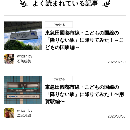
よく読まれている記事
でかける
東急田園都市線・こどもの国線の
「降りない駅」に降りてみた！～こ
どもの国駅編～
written by
石﨑絵美
2026/07/30
でかける
東急田園都市線・こどもの国線の
「降りない駅」に降りてみた！〜用
賀駅編〜
written by
二宮沙織
2026/08/03