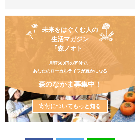
未来をはぐくむ人の
生活マガジン
「森ノオト」
月額500円の寄付で、
あなたのローカルライフが豊かになる
森のなかま募集中！
寄付についてもっと知る