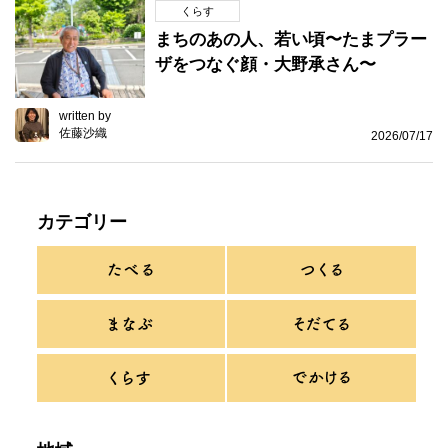
くらす
まちのあの人、若い頃〜たまプラー
ザをつなぐ顔・大野承さん〜
written by
佐藤沙織
2026/07/17
カテゴリー