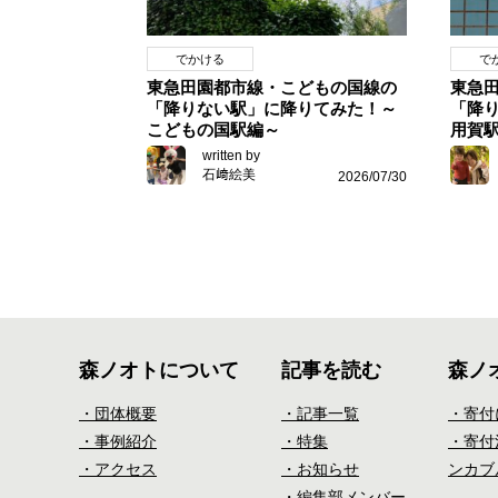
でかける
で
東急田園都市線・こどもの国線の
東急
「降りない駅」に降りてみた！～
「降
こどもの国駅編～
用賀
written by
石﨑絵美
2026/07/30
森ノオトについて
記事を読む
森ノ
・団体概要
・記事一覧
・寄付
・事例紹介
・特集
・寄付決
・アクセス
・お知らせ
ンカブ
・編集部メンバー