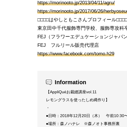
https://morinooto.jp/2013/04/11/agru/
https://morinooto.jp/2017/06/26/herbyoseu
□□□□はやしともこさんプロフィール□□□
東京田中千代服飾専門学校、服飾専攻科
FEJ（フラワーエデュケーションジャパ
FEJ フルリール販売代理店
https://www.facebook.com/tomo.h29
Information
【AppliQuéお裁縫講座vol.11
レモングラスを使ったしめ縄作り】
・
●日時：2018年12月20日（木） 午前10:30〜1
●場所：森ノハナレ ※森ノオト事務所裏