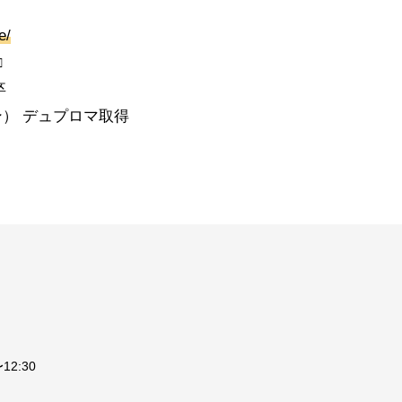
e/
□
卒
ン） デュプロマ取得
2:30