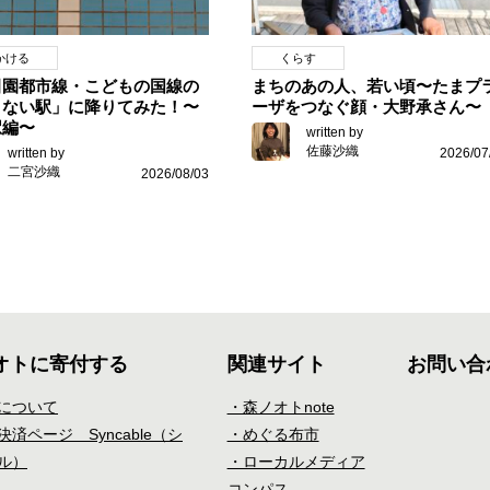
かける
くらす
田園都市線・こどもの国線の
まちのあの人、若い頃〜たまプ
りない駅」に降りてみた！〜
ーザをつなぐ顔・大野承さん〜
駅編〜
written by
佐藤沙織
written by
2026/07
二宮沙織
2026/08/03
オトに寄付する
関連サイト
お問い合
について
・森ノオトnote
済ページ Syncable（シ
・めぐる布市
ル）
・ローカルメディア
コンパス