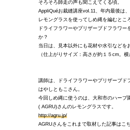
そろそろ師走の声も聞こえてくる頃。
AppliQuéお裁縫講座vol.11、年内最
レモングラスを使ってしめ縄を編むとこ
ドライフラワーやプリザーブドフラワー
か？
当日は、見本以外にも花材や水引などを
（仕上がりサイズ：高さが約１５cm。横
講師は、ドライフラワーやプリザーブド
はやしともこさん。
今回しめ縄に使うのは、大和市のハーブ
( AGRU)さんのレモングラスです。
http://agru.jp/
AGRUさんをこれまで取材した記事はこ