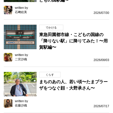
どもの国駅編～
written by
石﨑絵美
2026/07/30
でかける
東急田園都市線・こどもの国線の
「降りない駅」に降りてみた！〜用
賀駅編〜
written by
二宮沙織
2026/08/03
くらす
まちのあの人、若い頃〜たまプラー
ザをつなぐ顔・大野承さん〜
written by
佐藤沙織
2026/07/17