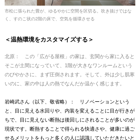
市松に張られた畳が、ゆるやかに空間を区切る。吹き抜けではな
く、すのこ状の2階の床で、空気を循環させる
＜温熱環境をカスタマイズする＞
北原： この「広がる屋根」の家は、玄関から家に入ると
そこが土間になっていて、1階が大きなワンルームという
のびやかさに、まず圧倒されます。そして、外は少し肌寒
いのに、家の中は人の熱でなんだか温かく感じます。
岩崎武さん（以下、敬省略）： リノベーションという
と、目に見える水回りや、内装を変えることに目が行きが
ちで、目に見えない断熱は後回しにされることが多いのが
現状です。断熱することで得られる快適さや、健康に過ご
せるメリットをもっと多くの人に認識していただきたいと