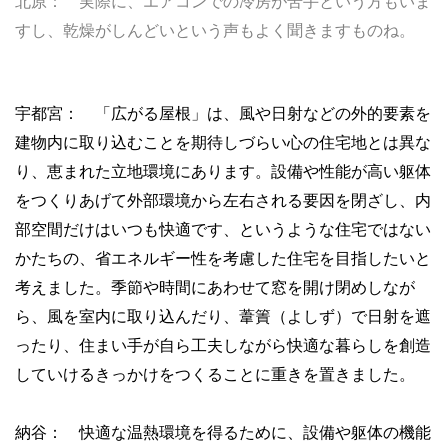
北原： 実際に、エアコンでの冷房が苦手という方もいま
すし、乾燥がしんどいという声もよく聞きますものね。
宇都宮： 「広がる屋根」は、風や日射などの外的要素を
建物内に取り込むことを期待しづらい心の住宅地とは異な
り、恵まれた立地環境にあります。設備や性能が高い躯体
をつくりあげて外部環境から左右される要因を閉ざし、内
部空間だけはいつも快適です、というような住宅ではない
かたちの、省エネルギー性を考慮した住宅を目指したいと
考えました。季節や時間にあわせて窓を開け閉めしなが
ら、風を室内に取り込んだり、葦簀（よしず）で日射を遮
ったり、住まい手が自ら工夫しながら快適な暮らしを創造
していけるきっかけをつくることに重きを置きました。
納谷： 快適な温熱環境を得るために、設備や躯体の機能