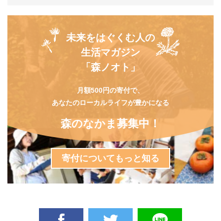
未来をはぐくむ人の
生活マガジン
「森ノオト」
月額500円の寄付で、
あなたのローカルライフが豊かになる
森のなかま募集中！
寄付についてもっと知る