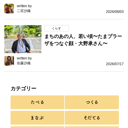
written by
二宮沙織
2026/08/03
くらす
まちのあの人、若い頃〜たまプラー
ザをつなぐ顔・大野承さん〜
written by
佐藤沙織
2026/07/17
カテゴリー