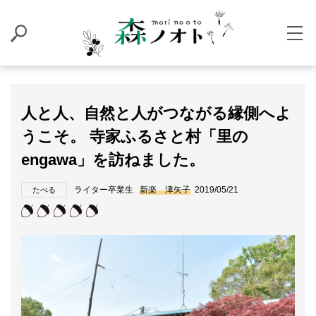
人と人、自然と人がつながる縁側へよ
うこそ。 寺家ふるさと村「里の
engawa」を訪ねました。
ライター卒業生
新楽 津矢子
2019/05/21
たべる