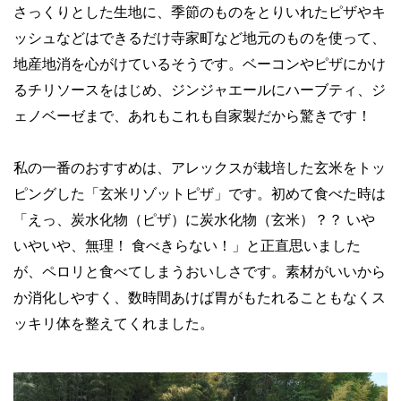
さっくりとした生地に、季節のものをとりいれたピザやキ
ッシュなどはできるだけ寺家町など地元のものを使って、
地産地消を心がけているそうです。ベーコンやピザにかけ
るチリソースをはじめ、ジンジャエールにハーブティ、ジ
ェノベーゼまで、あれもこれも自家製だから驚きです！
私の一番のおすすめは、アレックスが栽培した玄米をトッ
ピングした「玄米リゾットピザ」です。初めて食べた時は
「えっ、炭水化物（ピザ）に炭水化物（玄米）？？ いや
いやいや、無理！ 食べきらない！」と正直思いました
が、ペロリと食べてしまうおいしさです。素材がいいから
か消化しやすく、数時間あけば胃がもたれることもなくス
ッキリ体を整えてくれました。