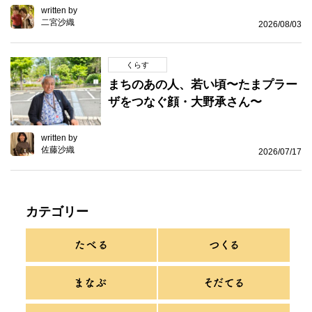
written by
二宮沙織
2026/08/03
くらす
まちのあの人、若い頃〜たまプラー
ザをつなぐ顔・大野承さん〜
written by
佐藤沙織
2026/07/17
カテゴリー