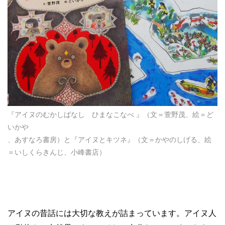
『アイヌのむかしばなし ひまなこなべ 』（文＝萱野茂、絵＝ど
いかや
、あすなろ書房）と『アイヌとキツネ』（文＝かやのしげる、絵
＝いしくらきんじ、小峰書店）
アイヌの昔話には大切な教えが詰まっています。アイヌ人