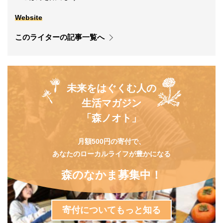
Website
このライターの記事一覧へ
未来をはぐくむ人の
生活マガジン
「森ノオト」
月額500円の寄付で、
あなたのローカルライフが豊かになる
森のなかま募集中！
寄付についてもっと知る