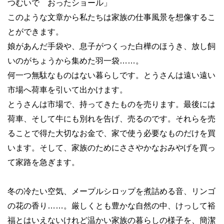
つむいで おったショール」
このような文章から私たちは家族の仕事風景を想像するこ
とができます。
娘があんだ手袋や、息子がつくった白樺のほうき、放し飼
いのがちょうから集めた羽一袋……。
何一つ無駄なものはない暮らしです。とうさんは遠い遠い
市場へ荷車を引いて出かけます。
とうさんは市場で、持ってきたものを売ります。最後には
荷車、そして牛にも別れを告げ、売るのです。それらを売
ることで得た大切なお金で、家で使う必要なものだけを買
います。そして、家族のためにささやかなおみやげを買っ
て家路を急ぎます。
冬の冷たい空気、メープルシロップを煮詰める音、リンゴ
の花の香り……。厳しくとも豊かな自然の中、けっして裕
福とはいえないけれど温かい家族の暮らしの様子を、簡潔