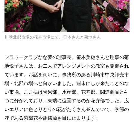
川﨑北部市場の花卉市場にて、笹本さんと菊地さん
フラワークラブなな夢の理事長、笹本美穂さんと理事の菊
地悦子さんは、お二人でアレンジメントの教室も開催され
ています。お話を伺いに、事務所のある川崎市中央卸売市
場・北部市場へと向かいました。週末にしか来たことのな
い市場、ここ
に
は青果部、水産部、花卉部、関連商品と4
つに分かれており、東端に位置するのが花卉部でした。広
いエリアに色とりどりの花がたくさん並んでいて、季節の
花である紫陽花や胡蝶蘭も目に止まります。