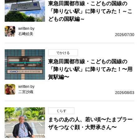
東急田園都市線・こどもの国線の
「降りない駅」に降りてみた！～こ
どもの国駅編～
written by
石﨑絵美
2026/07/30
でかける
東急田園都市線・こどもの国線の
「降りない駅」に降りてみた！〜用
賀駅編〜
written by
二宮沙織
2026/08/03
くらす
まちのあの人、若い頃〜たまプラー
ザをつなぐ顔・大野承さん〜