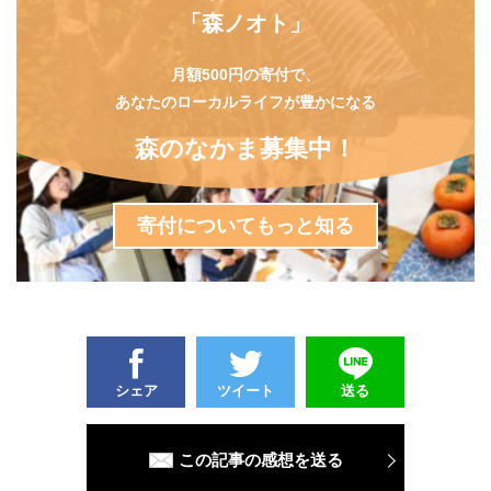
「森ノオト」
月額500円の寄付で、
あなたのローカルライフが豊かになる
森のなかま募集中！
寄付についてもっと知る
シェア
ツイート
送る
この記事の感想を送る