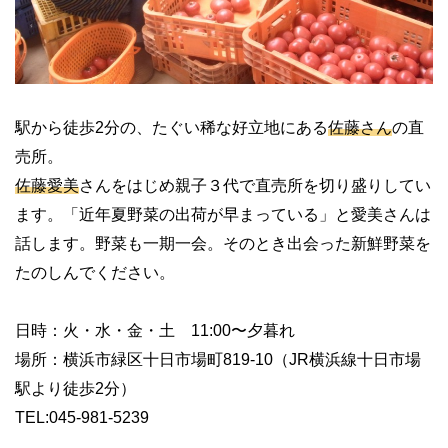
駅から徒歩2分の、たぐい稀な好立地にある
佐藤さん
の直
売所。
佐藤愛美
さんをはじめ親子３代で直売所を切り盛りしてい
ます。「近年夏野菜の出荷が早まっている」と愛美さんは
話します。野菜も一期一会。そのとき出会った新鮮野菜を
たのしんでください。
日時：火・水・金・土 11:00〜夕暮れ
場所：横浜市緑区十日市場町819-10（JR横浜線十日市場
駅より徒歩2分）
TEL:045-981-5239