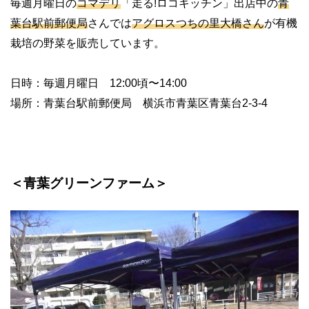
毎週月曜日の
コマデリ
「走る!ロコキッチン」出店中の
青
葉台駅前郵便局
さんでは
アグロスつちの里大橋さん
が有機
栽培の野菜を販売しています。
日時：毎週月曜日 12:00頃〜14:00
場所：青葉台駅前郵便局 横浜市青葉区青葉台2-3-4
＜青葉グリーンファーム＞