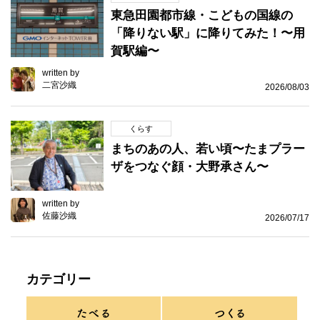
東急田園都市線・こどもの国線の
「降りない駅」に降りてみた！〜用
賀駅編〜
written by
二宮沙織
2026/08/03
くらす
まちのあの人、若い頃〜たまプラー
ザをつなぐ顔・大野承さん〜
written by
佐藤沙織
2026/07/17
カテゴリー