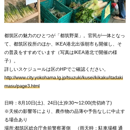
都筑区の魅力のひとつが「都筑野菜」。官民が一体となっ
て、都筑区役所のほか、IKEA港北出張朝市も開催し、そ
の普及をすすめています（写真はIKEA港北で開催の様
子）。
詳しいスケジュールは区のHPでご確認ください。
http://www.city.yokohama.lg.jp/tsuzuki/kusei/kikaku/itadaki
masu/page3.html
日時：8月10日(土)、24日(土)9:30〜12:00(売切終了)
※天候の影響等により、農作物の品薄や予告なしに中止す
る場合あり
場所:都筑区総合庁舎前警察署側 （雨天時：駐車場横 通