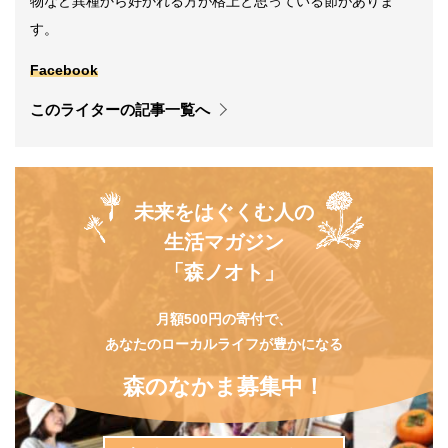
物など異種から好かれる方が格上と思っている節がありま
す。
Facebook
このライターの記事一覧へ
未来をはぐくむ人の
生活マガジン
「森ノオト」
月額500円の寄付で、
あなたのローカルライフが豊かになる
森のなかま募集中！