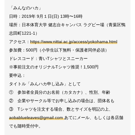
「みんなのハカ」
日時：2019年 9月１日(日) 13時〜16時
場所：日本体育大学 健志台キャンパス ラグビー場（青葉区鴨
志田町1221-1）
アクセス：
https://www.nittai.ac.jp/access/yokohama.html
参加費：500円（小学生以下無料・保護者同伴必須）
ドレスコード：青いTシャツとスニーカー
※事前注文のオリジナルTシャツ推奨！1,500円
要申込：
タイトル「みんハカ申し込み」として
① 参加者全員分のお名前（カタカナ）、性別、年齢
② 企業やサークル等でお申し込みの場合は、団体名も
③ Tシャツを注文する場合、数とサイズを明記の上、
aobablueleaves@gmail.com
あてにメール、もしくは各店舗
でも随時受付中。