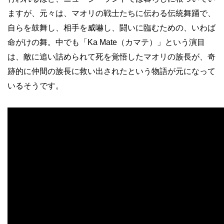
ますが、元々は、マオリの戦士たちに伝わる伝統舞踊で、
自らを鼓舞し、相手を威嚇し、闘いに臨むための、いわば
命がけの舞。中でも「Ka Mate（カマテ）」という演目
は、敵に追い詰められて死を覚悟したマオリの族長が、奇
跡的に仲間の族長に救い出されたという物語が元になって
いるそうです。