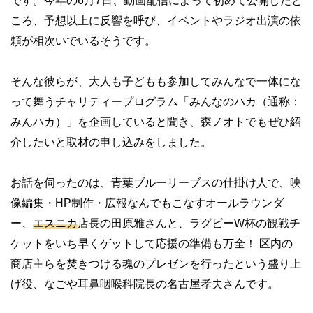
です。今年の6月7日、動画配信によって初めて公開したと
ころ、予想以上に反響を呼び、イベントやラジオ出演の依
頼が相次いでいるそうです。
そんな彼らが、大人も子どもも参加してみんなで一体にな
って舞うチャリティープログラム「みんなのハカ（通称：
みんハカ）」を企画していると聞き、森ノオトでもぜひ紹
介したいと取材の申し込みをしました。
お話を伺ったのは、青葉ブルーリーブスの仕掛け人で、映
像編集・HP制作・広報なんでもこなすオールラウンダ
ー、
エスニカ
店長の田原雅さんと、ラグビーW杯の観戦チ
ケットをいち早くゲットして応援の準備も万全！ 区内の
商店主らを焚きつける魂のプレゼンを行ったという盛り上
げ役、なごや耳鼻咽喉科院長の名古屋孝夫さんです。