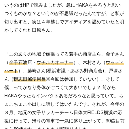
いうのはHPで読みましたが、急にHAKAをやろうと思い
つくものかな？というのが不思議だったんですが、と私が
切り出すと、実は４年越しでアイディアを温めていたと明
かしてくれた田原さん。
「この辺りの地域で頑張ってる若手の商店主ら、金子さん
（
金子石油
店・
ウチルカオーナー
）、木村さん（
ウッディ
ハート
）、藤崎さん(横浜市議・あざみ野商店会)、戸塚さ
ん（
鴨志田郵便局長
※今回は参加していない）、そして
僕、ってかなり身体がごつくて大きいでしょ？ 前から
HAKAやったらインパクトあるだろうなと思っていて。ち
ょこちょこ小出しに話してはいたんです。それが、今年の
３月、地元の女子サッカーチーム日体大FIELDS横浜の応
援に行って、帰りの電車で一気に盛り上がって、30歳目前