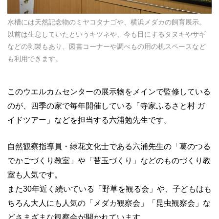
水槽には天然記念物のミヤコタナゴや、横浜メダカの飼育展示。
以前は生息していたというキツネや、今も目にするタヌキやサギ
などの剥製もあり、図書コーナーや調べもの用の机スペースなど
も利用できます。
このウエルカムセンターの展示物をメインで監修している
のが、四季の家で毎年開催している「寺家ふるさと村
ガ
イドツアー」などを担当する六浦勉先生です。
自然観察指導員・緑花文化士である六浦先生の「葛のつる
でかごづくり教室」や「苔玉づくり」などのものづくり教
室も人気です。
また
30
年近く続いている「野草を観る会」や、子どもはも
ちろん大人にも人気の「メダカ観察会」「昆虫観察会」な
どさまざまな観察会が開かれています。