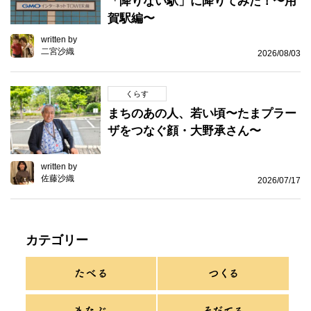
「降りない駅」に降りてみた！〜用
賀駅編〜
written by
二宮沙織
2026/08/03
くらす
まちのあの人、若い頃〜たまプラー
ザをつなぐ顔・大野承さん〜
written by
佐藤沙織
2026/07/17
カテゴリー