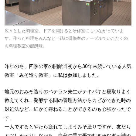
広々とした調理室。ドアを開けると研修室にもつながっていま
す。作った料理をみんなと一緒に研修室のテーブルでいただくの
も料理教室の醍醐味。
昨年の冬、四季の家の開館当初から
30
年来続いている人気
教室「みそ造り教室」に私は参加しました。
地元のおみそ造りのベテラン先生がテキパキと段取りよく
教えてくれ、発酵する間の管理方法からカビができた時の
対処法など、細かく尋ねることができるのも心強かったで
す。
一人でするとやたら疲れてしまうみそ造りですが、友だち
とおしゃべりしながら、自分の手の平でむぎゅむぎゅ詰め