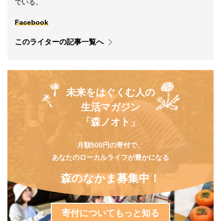
でいる。
Facebook
このライターの記事一覧へ
未来をはぐくむ人の
生活マガジン
「森ノオト」
月額500円の寄付で、
あなたのローカルライフが豊かになる
森のなかま募集中！
寄付についてもっと知る