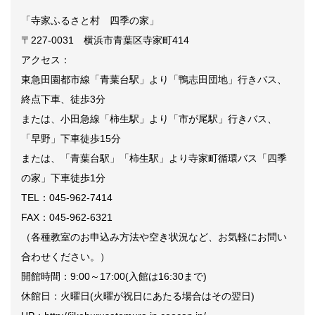
「寺家ふるさと村 四季の家」
〒
227-0031
横浜市青葉区寺家町
414
アクセス：
東急田園都市線「青葉台駅」より「鴨志田団地」行きバス、
終点下車、徒歩
3
分
または、小田急線「柿生駅」より「市が尾駅」行きバス、
「早野」下車徒歩
15
分
または、
「青葉台駅」「柿生駅」より寺家町循環バス「四季
の家」下車徒歩
1
分
TEL
：
045-962-7414
FAX
：
045-962-6321
（各種教室のお申込み方法や空き状況など、お気軽にお問い
合わせください。）
開館時間：
9:00
～
17:00(
入館は
16:30
まで
)
休館日：火曜日
(
火曜が祝日にあたる場合はその翌日
)