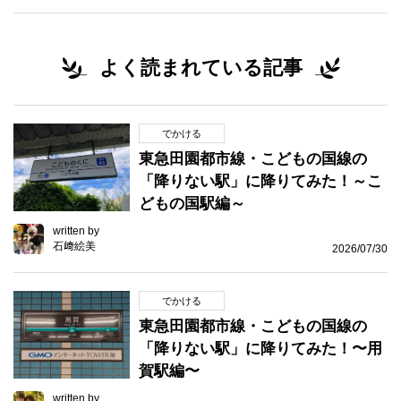
よく読まれている記事
でかける
東急田園都市線・こどもの国線の
「降りない駅」に降りてみた！～こ
どもの国駅編～
written by
石﨑絵美
2026/07/30
でかける
東急田園都市線・こどもの国線の
「降りない駅」に降りてみた！〜用
賀駅編〜
written by