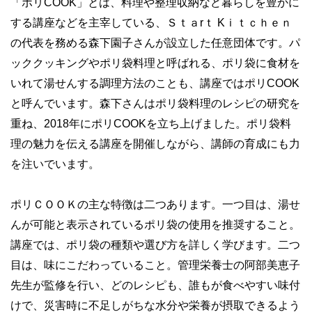
「ポリCOOK」とは、料理や整理収納など暮らしを豊かに
する講座などを主宰している、Ｓｔａrｔ Kｉｔｃｈｅｎ
の代表を務める森下園子さんが設立した任意団体です。パ
ッククッキングやポリ袋料理と呼ばれる、ポリ袋に食材を
いれて湯せんする調理方法のことも、講座ではポリCOOK
と呼んでいます。森下さんはポリ袋料理のレシピの研究を
重ね、2018年にポリCOOKを立ち上げました。ポリ袋料
理の魅力を伝える講座を開催しながら、講師の育成にも力
を注いでいます。
ポリＣＯＯＫの主な特徴は二つあります。一つ目は、湯せ
んが可能と表示されているポリ袋の使用を推奨すること。
講座では、ポリ袋の種類や選び方を詳しく学びます。二つ
目は、味にこだわっていること。管理栄養士の阿部美恵子
先生が監修を行い、どのレシピも、誰もが食べやすい味付
けで、災害時に不足しがちな水分や栄養が摂取できるよう