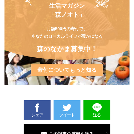
生活マガジン
「森ノオト」
月額500円の寄付で、
あなたのローカルライフが豊かになる
森のなかま募集中！
寄付についてもっと知る
シェア
ツイート
送る
この記事の感想を送る