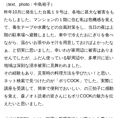
（text、photo：中島裕子）
昨年10月に発生した台風１９号は、各地に甚大な被害をも
たらしました。マンションの１階に住む私は危機感を覚え
て、養生テープや水嚢などの台風対策をし、当日の夜は上
階の駐車場へ避難しました。車中で冷えたおにぎりを食べ
ながら、温かいお茶やみそ汁を用意しておけばよかったな
ぁ、と切実に思いました。幸いわが家周辺に被害はありま
せんでしたが、ふだん使っている駅周辺や、多摩川に近い
地域は深刻な浸水被害に見舞われました。
その経験もあり、災害時の料理方法を学びたい！と思い、
ネット検索で見つけたのが「ポリCOOK」でした。実際に
講座を受講して、簡単で便利でおいしい、の三拍子に感動
を覚え、森ノオト読者の皆さんにもポリCOOKの魅力を伝
えたいと思いました。