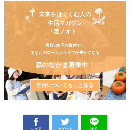
未来をはぐくむ人の
生活マガジン
「森ノオト」
月額500円の寄付で、
あなたのローカルライフが豊かになる
森のなかま募集中！
寄付についてもっと知る
シェア
ツイート
送る