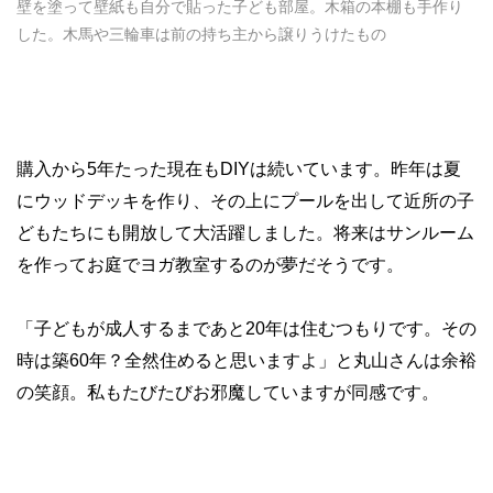
壁を塗って壁紙も自分で貼った子ども部屋。木箱の本棚も手作り
した。木馬や三輪車は前の持ち主から譲りうけたもの
購入から
5
年たった現在も
DIY
は続いています。昨年は夏
にウッドデッキを作り、その上にプールを出して近所の子
どもたちにも開放して大活躍しました。将来はサンルーム
を作ってお庭でヨガ教室するのが夢だそうです。
「子どもが成人するまであと
20
年は住むつもりです。その
時は築
60
年？全然住めると思いますよ」と丸山さんは余裕
の笑顔。私もたびたびお邪魔していますが同感です。