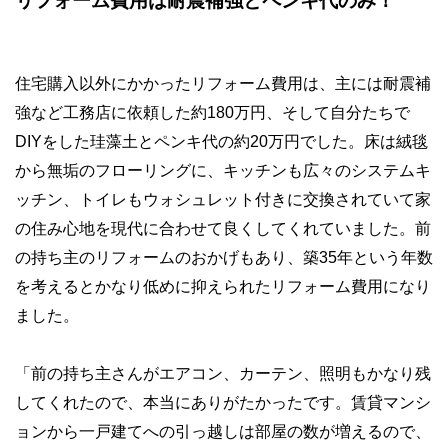
リフォーム費用は耐震補強とペンキ代のみ！
住宅購入以外にかかったリフォーム費用は、主には耐震補
強など工務店に依頼した約
180
万円、そして自分たちで
DIY
をした珪藻土とペンキ代の約
20
万円でした。床は絨毯
から無垢のフローリングに、キッチンも広々のシステムキ
ッチン、トイレもウォシュレット付きに交換されていて家
の住み心地を現代に合わせて良くしてくれていました。前
の持ち主のリフォームのおかげもあり、築
35
年という年数
を考えるとかなり低めに抑えられたリフォーム費用になり
ました。
「前の持ち主さんがエアコン、カーテン、照明もかなり残
してくれたので、本当にありがたかったです。賃貸マンシ
ョンから一戸建てへの引っ越しは部屋の数が増えるので、