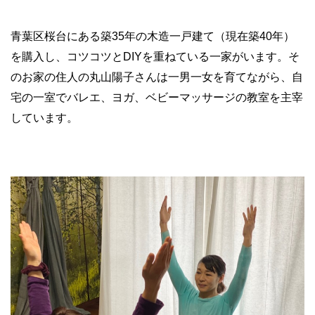
青葉区桜台にある築
35
年の木造一戸建て（現在築
40
年）
を購入し、コツコツと
DIY
を重ねている一家がいます。そ
のお家の住人の丸山陽子さんは一男一女を育てながら、自
宅の一室でバレエ、ヨガ、ベビーマッサージの教室を主宰
しています。