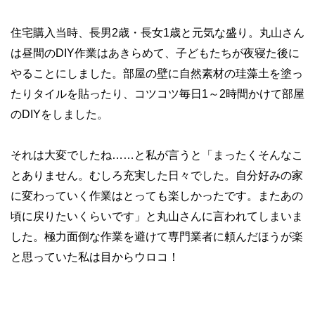
住宅購入当時、長男
2
歳・長女
1
歳と元気な盛り。丸山さん
は昼間の
DIY
作業はあきらめて、子どもたちが夜寝た後に
やることにしました。部屋の壁に自然素材の珪藻土を塗っ
たりタイルを貼ったり、コツコツ毎日
1
～
2
時間かけて部屋
の
DIY
をしました。
それは大変でしたね
……
と私が言うと「まったくそんなこ
とありません。むしろ充実した日々でした。自分好みの家
に変わっていく作業はとっても楽しかったです。またあの
頃に戻りたいくらいです」と丸山さんに言われてしまいま
した。極力面倒な作業を避けて専門業者に頼んだほうが楽
と思っていた私は目からウロコ！