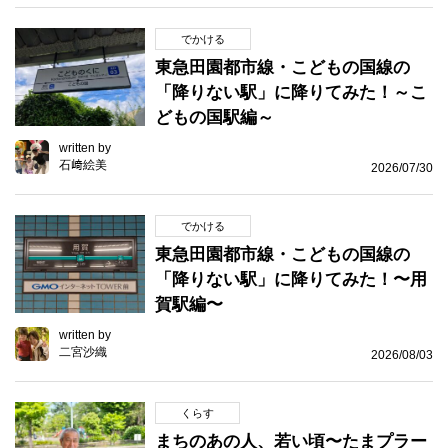
でかける
東急田園都市線・こどもの国線の
「降りない駅」に降りてみた！～こ
どもの国駅編～
written by
石﨑絵美
2026/07/30
でかける
東急田園都市線・こどもの国線の
「降りない駅」に降りてみた！〜用
賀駅編〜
written by
二宮沙織
2026/08/03
くらす
まちのあの人、若い頃〜たまプラー