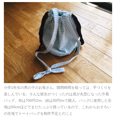
小学1年生の男の子のお母さん。隙間時間を狙っては、手づくりを
楽しんでいる。そんな彼女がつくったのは底が丸型になった巾着
バッグ。布は700円/2m、紐は30円/mで購入。バッグに使用した生
地は50cmほどでまだたっぷり残っているので、これからおそろい
の生地でトートバッグを制作予定とのこと