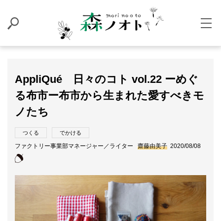
AppliQué 日々のコト vol.22 ーめぐ
る布市ー布市から生まれた愛すべきモ
ノたち
つくる
でかける
ファクトリー事業部マネージャー／ライター
齋藤由美子
2020/08/08