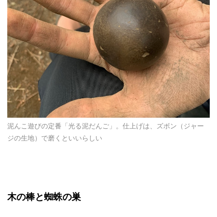
泥んこ遊びの定番「光る泥だんご」。仕上げは、ズボン（ジャー
ジの生地）で磨くといいらしい
木の棒と蜘蛛の巣