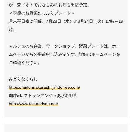
か、森ノオトでおなじみのお店も出店予定。
＜季節のお野菜たっぷりプレート＞
月末平日夜に開催。
7
月
28
日（水）と
8
月24日（火）
17
時～
19
時。
マルシェのお弁当、ワークショップ、野菜プレートは、ホー
ムページからの事前申し込み制です。詳細はホームページを
ご確認ください。
みどりなくらし
https://midorinakurashi.jimdofree.com/
珈琲
&
レストランアンジュあざみ野店
http://www.tcc-andyou.net/