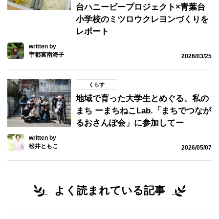
台ハニービープロジェクト×青葉台
小学校のミツロウクレヨンづくりを
レポート
written by
宇都宮南海子
2026/03/25
くらす
地域で育った大学生とめぐる、私の
まち ーまちねこLab.「まちでつなが
るおさんぽ会」に参加してー
written by
松井ともこ
2026/05/07
よく読まれている記事