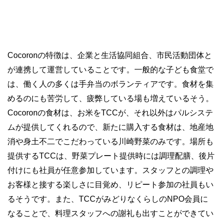
Cocoron
の特徴は、企業と生活協同組合、市民活動団体と
が連携して運営していることです。一般的な子ども食堂で
は、働く人の多くは手弁当のボランティアです。食材を集
めるのにも苦労して、疲弊している場も増えているそう。
Cocoron
の食材は、お米を
TCC
が、それ以外はパルシステ
ムが提供してくれるので、新たに購入する食材は、地産地
消や身土不二でこだわっている川崎野菜のみです。場所も
提供する
TCC
は、野菜プレート提供時には調理配膳、後片
付けにも社員が任意参加しています。スタッフとの調理や
お客様と接する楽しさに目覚め、リピート参加の社員もい
るそうです。また、
TCC
がみどりなくらしの
NPO
会員に
なることで、料理スタッフへの謝礼も出すことができてい