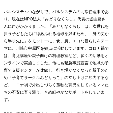
パルシステムつながりで、パルシステムの元常任理事であ
り、現在は
NPO
法人「みどりなくらし」代表の堀由夏さ
んに声がかかりました。「みどりなくらし」は、次世代を
担う子どもたちに緑あふれる地球を残すため、「身の丈か
ら半歩先に」をモットーに、食、農、エコな暮らしをテー
マに、川崎市中原区を拠点に活動しています。コロナ禍で
は、育児講座や親子向けの料理教室など、多くの活動をオ
ンラインで実施しました。他にも緊急事態宣言で地域の子
育て支援センターが休館し、行き場がなくなった親子のた
め「子育てサークルみどりっこ」の立ち上げに尽力するな
ど、コロナ禍で外出しづらく孤独な育児をしているママた
ちの不安に寄り添う、きめ細やかなサポートをしていま
す。