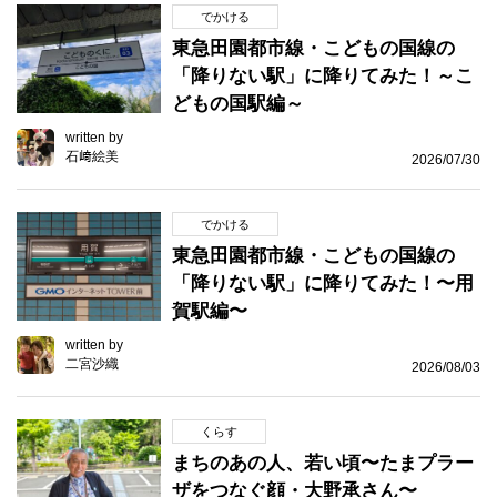
でかける
東急田園都市線・こどもの国線の
「降りない駅」に降りてみた！～こ
どもの国駅編～
written by
石﨑絵美
2026/07/30
でかける
東急田園都市線・こどもの国線の
「降りない駅」に降りてみた！〜用
賀駅編〜
written by
二宮沙織
2026/08/03
くらす
まちのあの人、若い頃〜たまプラー
ザをつなぐ顔・大野承さん〜