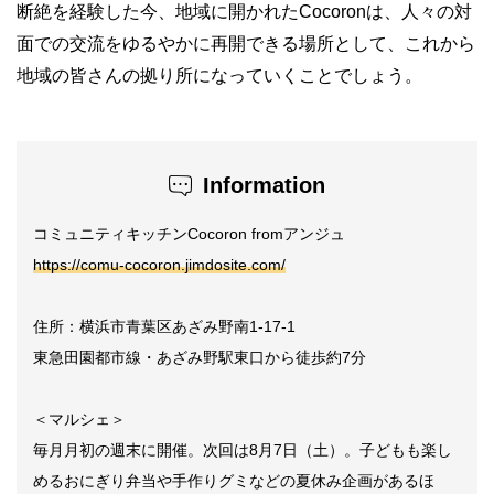
断絶を経験した今、地域に開かれた
Cocoron
は、人々の対
面での交流をゆるやかに再開できる場所として、これから
地域の皆さんの拠り所になっていくことでしょう。
Information
コミュニティキッチン
Cocoron from
アンジュ
https://comu-cocoron.jimdosite.com/
住所：
横浜市青葉区あざみ野南
1-17-1
東急田園都市線・あざみ野駅東口から徒歩約
7
分
＜マルシェ＞
毎月月初の週末に開催。次回は
8
月
7
日（土）。子どもも楽し
めるおにぎり弁当や手作りグミなどの夏休み企画があるほ