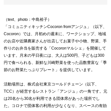
（text、photo：中島裕子）
「コミュニティキッチン
Cocoron from
アンジュ」（以下、
Cocoron
）では、月初めの週末に、ワークショップ、地域
のお店や近隣農家さんが出店してお菓子や小物、野菜、手
作りのお弁当を販売する「
Cocoron
マルシェ」を開催して
います。月末の平日夜には、大人は
500
円、子どもは
300
円で食べられる、新鮮な川崎野菜を使った品数豊富な「季
節のお野菜たっぷりプレート」を提供しています。
活動場所は、株式会社東京コールドチェーン（以下、
TCC
）が経営するレストラン「アンジュ」の一角です。元
は
20
名から
30
名が利用できる団体席があった場所でし
た。コロナで団体客の利用が少なくなり、スペースの有効