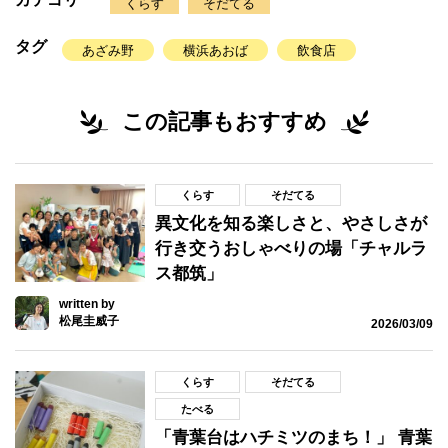
くらす
そだてる
タグ
あざみ野
横浜あおば
飲食店
この記事もおすすめ
くらす
そだてる
異文化を知る楽しさと、やさしさが
行き交うおしゃべりの場「チャルラ
ス都筑」
written by
松尾圭威子
2026/03/09
くらす
そだてる
たべる
「青葉台はハチミツのまち！」 青葉