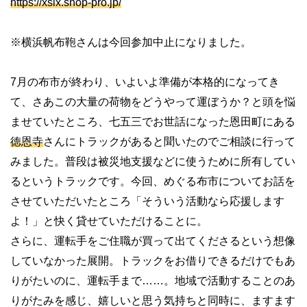
https://xsix.shop-pro.jp/
※横浜帆布鞄さんは今回参加中止になりました。
7
月の布市が終わり、いよいよ準備が本格的になってき
て、さあこの大量の荷物をどうやって運ぼうか？と頭を悩
ませていたところ、七五三でお世話になった恩田町にある
徳恩寺
さんにトラックがあると聞いたのでご相談に行って
みました。普段は被災地支援などに使うために所有してい
るというトラックです。今回、めぐる布市についてお話を
させていただいたところ「そういう活動なら応援します
よ！」と快く貸せていただけることに。
さらに、運転手をご住職が買って出てくださるという想像
していなかった展開。トラックをお借りできるだけでもあ
りがたいのに、運転手まで
……
。地域で活動することのあ
りがたみを感じ、嬉しいと思う気持ちと同時に、ますます