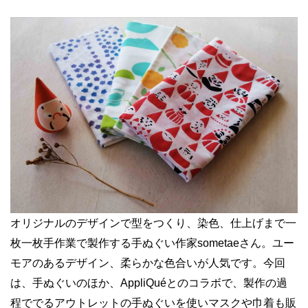
オリジナルのデザインで型をつくり、染色、仕上げまで一
枚一枚手作業で製作する手ぬぐい作家
sometae
さん。ユー
モアのあるデザイン、柔らかな色合いが人気です。今回
は、手ぬぐいのほか、
AppliQué
とのコラボで、製作の過
程ででるアウトレットの手ぬぐいを使いマスクや巾着も販