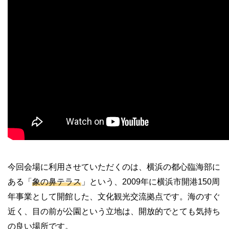
今回会場に利用させていただくのは、横浜の都心臨海部に
ある「
象の鼻テラス
」という、
2009
年に横浜市開港
150
周
年事業として開館した、文化観光交流拠点です。海のすぐ
近く、目の前が公園という立地は、開放的でとても気持ち
の良い場所です。