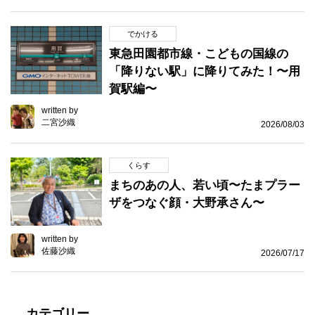
でかける
東急田園都市線・こどもの国線の
「降りない駅」に降りてみた！〜用
賀駅編〜
written by
二宮沙織
2026/08/03
くらす
まちのあの人、若い頃〜たまプラー
ザをつなぐ顔・大野承さん〜
written by
佐藤沙織
2026/07/17
カテゴリー