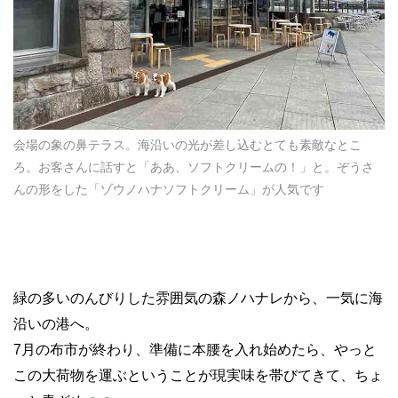
会場の象の鼻テラス。海沿いの光が差し込むとても素敵なとこ
ろ。お客さんに話すと「ああ、ソフトクリームの！」と。ぞうさ
んの形をした「ゾウノハナソフトクリーム」が人気です
緑の多いのんびりした雰囲気の森ノハナレから、一気に海
沿いの港へ。
7
月の布市が終わり、準備に本腰を入れ始めたら、やっと
この大荷物を運ぶということが現実味を帯びてきて、ちょ