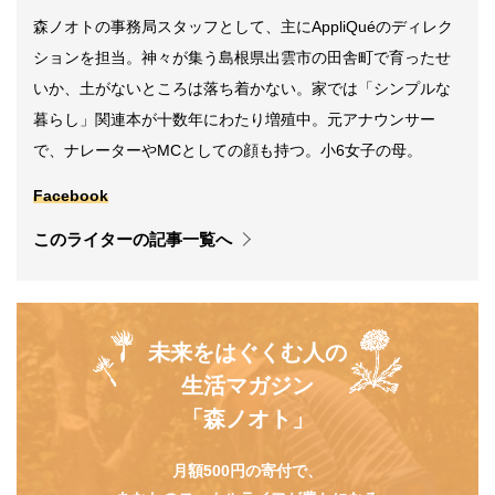
森ノオトの事務局スタッフとして、主にAppliQuéのディレク
ションを担当。神々が集う島根県出雲市の田舎町で育ったせ
いか、土がないところは落ち着かない。家では「シンプルな
暮らし」関連本が十数年にわたり増殖中。元アナウンサー
で、ナレーターやMCとしての顔も持つ。小6女子の母。
Facebook
このライターの記事一覧へ
未来をはぐくむ人の
生活マガジン
「森ノオト」
月額500円の寄付で、