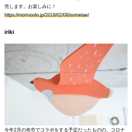
売します。お楽しみに！
https://morinooto.jp/2018/02/08/sometae/
iriki
今年
2
月の布市でコラボをする予定だったものの、コロナ