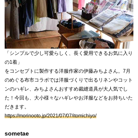
「シンプルで少し可愛らしく、長く愛用できるお気に入り
の
1
着」
をコンセプトに製作する洋服作家の伊藤みちよさん。
7
月
のめぐる布市コラボでは洋服づくりで出るリネンやコット
ンのハギレ、みちよさんおすすめ裁縫道具が大人気でし
た！今回も、大小様々なハギレやお洋服などをお持ちいた
だきます。
https://morinooto.jp/2021/07/07/itomichiyo/
sometae