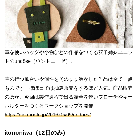
革を使いバッグや小物などの作品をつくる双子姉妹ユニッ
トの
undöse
（ウントエーゼ）。
革の持つ風合いや個性をそのまま活かした作品は全て一点
ものです。ほぼ日では抽選販売をするほど人気。商品販売
のほか、今回は製作過程で出る端革を使いブローチやキー
ホルダーをつくるワークショップを開催。
https://morinooto.jp/2016/05/05/undoes/
itononiwa
（
12
日のみ）