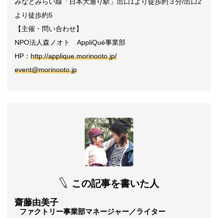
みなとみらい線「日本大通り駅」出口1より徒歩約３分/出口2
より徒歩約5
【主催・問い合わせ】
NPO
法人森ノオト
AppliQué
事業部
HP
：
http://applique.morinooto.jp/
event@morinooto.jp
この記事を書いた人
齋藤由美子
ファクトリー事業部マネージャー／ライター