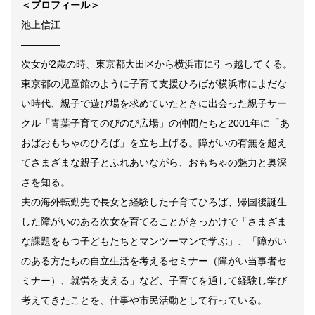
＜プロフィール＞
池上信江
————
次女が2歳の時、東京都大田区から横浜市に引っ越してくる。
東京都の児童館のように子育て支援ひろばが横浜市にまだな
い時代、親子で遊び場を求めていたときに出会った親子サー
クル「青葉子育てのびのび広場」の仲間たちと
2001年に
「あ
おばおもちゃのひろば」を立ち上げる。障がいの有無を超え
てさまざまな親子とふれあいながら、おもちゃの魅力と奥深
さを知る。
夫の海外転勤先で長女と経験した子育てひろば、帰国後誕生
した障がいのある次女を育てることがきっかけで「さまざま
な課題をもつ子どもたちとマンツーマンで学ぶ」、「障がい
のある方たちの自立生活を考えるセミナー（障がい当事者セ
ミナー）、就労を支える」など、子育てを通して経験し学び
考えてきたことを、仕事や市民活動として行っている。