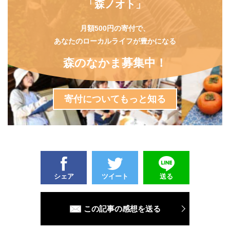
「森ノオト」
月額500円の寄付で、
あなたのローカルライフが豊かになる
森のなかま募集中！
寄付についてもっと知る
シェア
ツイート
送る
この記事の感想を送る