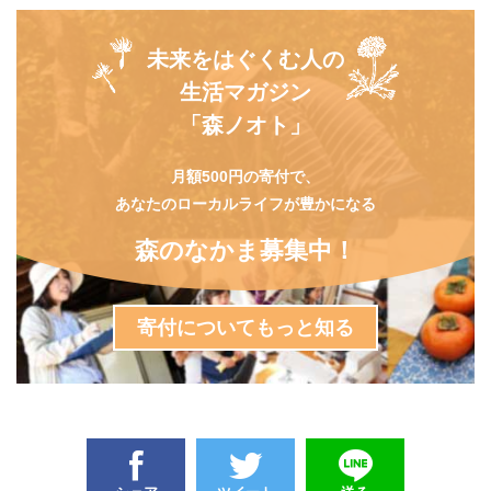
未来をはぐくむ人の
生活マガジン
「森ノオト」
月額500円の寄付で、
あなたのローカルライフが豊かになる
森のなかま募集中！
寄付についてもっと知る