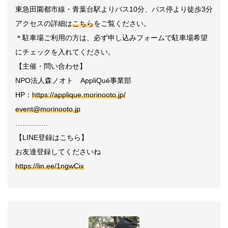
東急田園都市線・青葉台駅よりバス
10
分、バス停より徒歩
3
分
アクセスの詳細は
こちら
をご覧ください。
＊駐車場ご利用の方は、必ず申し込みフォームで駐車場希望
にチェックを入れてください。
【主催・問い合わせ】
NPO
法人森ノオト
AppliQué
事業部
HP
：
https://applique.morinooto.jp/
event@morinooto.jp
…………..
【
LINE
登録はこちら】
お友達登録してくださいね
https://lin.ee/1ngwCix