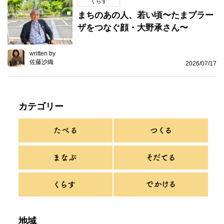
くらす
まちのあの人、若い頃〜たまプラー
ザをつなぐ顔・大野承さん〜
written by
佐藤沙織
2026/07/17
カテゴリー
地域