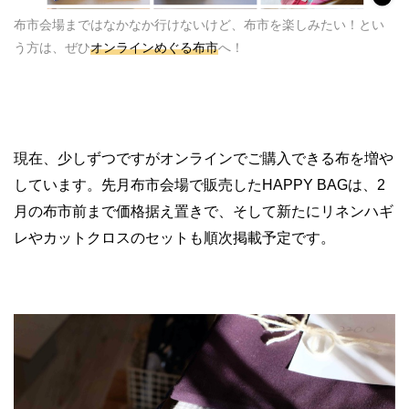
布市会場まではなかなか行けないけど、布市を楽しみたい！とい
う方は、ぜひ
オンラインめぐる布市
へ！
現在、少しずつですがオンラインでご購入できる布を増や
しています。先月布市会場で販売した
HAPPY BAG
は、
2
月の布市前まで価格据え置きで、そして新たにリネンハギ
レやカットクロスのセットも順次掲載予定です。