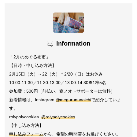
Information
「
2
月のめぐる布市」
【日時・申し込み方法】
2
月
15
日（火）～
22
（火）＊
2/20
（日）はお休み
10:00-11:30
／
11:30-13:00
／
13:00-14:30
※
1
枠
5
名
参加費：
500
円（前払い、森ノオトサポーターは無料）
新着情報は、
Instagram
@megurununoichi
で紹介していま
す。
rolypolycookies
@rolypolycookies
【申し込み方法】
申し込みフォーム
から、希望の時間帯をお選びください。