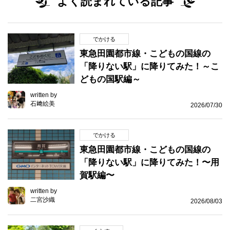
よく読まれている記事
でかける
東急田園都市線・こどもの国線の
「降りない駅」に降りてみた！～こ
どもの国駅編～
written by
石﨑絵美
2026/07/30
でかける
東急田園都市線・こどもの国線の
「降りない駅」に降りてみた！〜用
賀駅編〜
written by
二宮沙織
2026/08/03