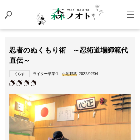
忍者のぬくもり術 ～忍術道場師範代
直伝～
ライター卒業生
小池邦武
2022/02/04
くらす