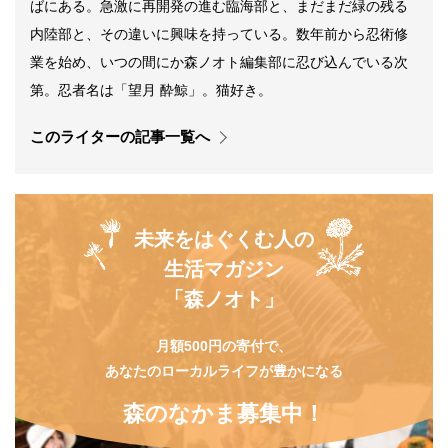
ばにある。急激に再開発の進む臨海部と、まだまだ緑の残る
内陸部と、その違いに興味を持っている。数年前から忍術修
業を始め、いつの間にか森ノオト編集部に忍び込んでいる次
第。忍者名は「望月 酔鯨」。猫好き。
このライターの記事一覧へ
未来をはぐくむ人の
生活マガジン
「森ノオト」
月額500円の寄付で、
あなたのローカルライフが豊かになる
森のなかま募集中！