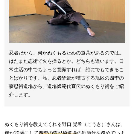
忍者だから、何かぬくもるための道具があるのでは。
はたまた忍術で火を操るとか。どちらも違います。日
常生活の中でちょっと意識すれば、誰にでもできるこ
とばかりです。私、忍者酔鯨が稽古する旭区の四季の
森忍術道場から、道場師範代直伝のぬくもり術をご紹
介します。
ぬくもり術を教えてくれる野口 晃希（
こうき）さん
は、
僅か
20
歳にして
四季の森忍術道場
の師範代を務めていま