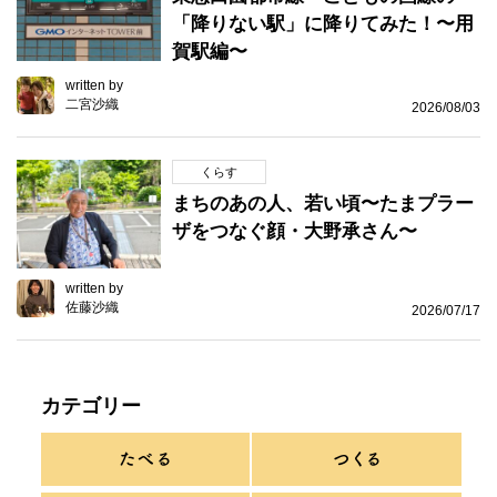
「降りない駅」に降りてみた！〜用
賀駅編〜
written by
二宮沙織
2026/08/03
くらす
まちのあの人、若い頃〜たまプラー
ザをつなぐ顔・大野承さん〜
written by
佐藤沙織
2026/07/17
カテゴリー