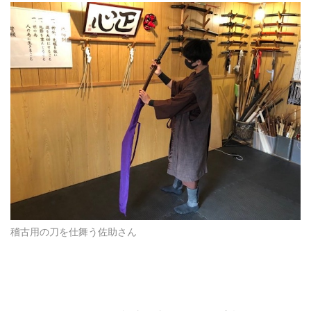
稽古用の刀を仕舞う佐助さん