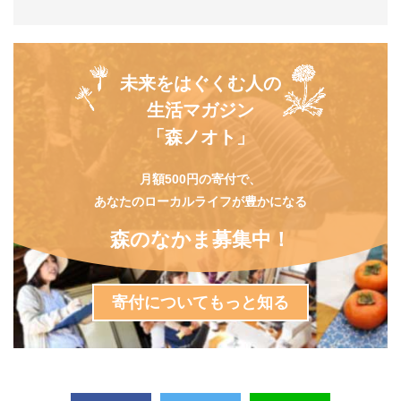
未来をはぐくむ人の
生活マガジン
「森ノオト」
月額500円の寄付で、
あなたのローカルライフが豊かになる
森のなかま募集中！
寄付についてもっと知る