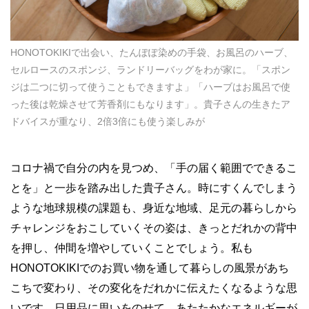
HONOTOKIKIで出会い、たんぽぽ染めの手袋、お風呂のハーブ、
セルロースのスポンジ、ランドリーバッグをわが家に。「スポン
ジは二つに切って使うこともできますよ」「ハーブはお風呂で使
った後は乾燥させて芳香剤にもなります」。貴子さんの生きたア
ドバイスが重なり、2倍3倍にも使う楽しみが
コロナ禍で自分の内を見つめ、「手の届く範囲でできるこ
とを」と一歩を踏み出した貴子さん。時にすくんでしまう
ような地球規模の課題も、身近な地域、足元の暮らしから
チャレンジをおこしていくその姿は、きっとだれかの背中
を押し、仲間を増やしていくことでしょう。私も
HONOTOKIKIでのお買い物を通して暮らしの風景があち
こちで変わり、その変化をだれかに伝えたくなるような思
いです。日用品に思いをのせて、あたたかなエネルギーが