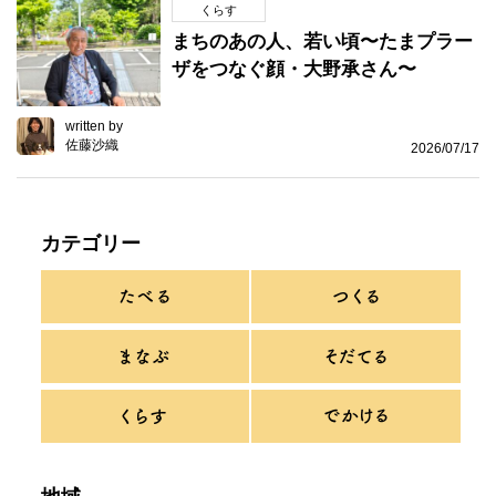
くらす
まちのあの人、若い頃〜たまプラー
ザをつなぐ顔・大野承さん〜
written by
佐藤沙織
2026/07/17
カテゴリー