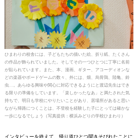
ひまわりの校舎には、子どもたちの描いた絵、折り紙、たくさん
の作品が飾られていました。そしてその一つひとつに丁寧に名前
が貼られています。また、本、漫画、ギター、アコーディオンな
どの楽器やボードゲームの数々、外には、畑、烏骨鶏、陸亀、鈴
虫…。あらゆる興味や関心に対応できるようにと渡辺先生はでき
る限りの準備をしています。「楽しかったなあ」と満たされた気
持ちで、明日も学校にやりたいことがあり、居場所があると思い
ながら帰路につくことは、不登校を経験した子にとっては確かな
一歩になるでしょう（写真提供：横浜みどりの学校ひまわり）
インタビューを終えて、帰り道ひとつ聞きそびれたことに