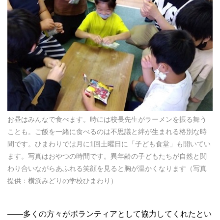
お昼はみんなで食べます。時には校長先生がラーメンを振る舞う
ことも。ご飯を一緒に食べるのは不思議と絆が生まれる格別な時
間です。ひまわりでは月に1回土曜日に「子ども食堂」も開いてい
ます。写真はおやつの時間です。異年齢の子どもたちが自然と関
わり合いながらあふれる笑顔を見ると胸が温かくなります（写真
提供：横浜みどりの学校ひまわり）
——多くの方々がボランティアとして協力してくれたとい