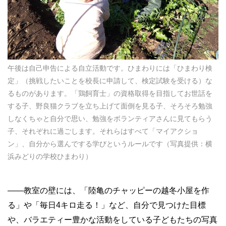
午後は自己申告による自立活動です。ひまわりには「ひまわり検
定」（挑戦したいことを校長に申請して、検定試験を受ける）な
るものがあります。「鶏飼育士」の資格取得を目指してお世話を
する子、野良猫クラブを立ち上げて面倒を見る子、そろそろ勉強
しなくちゃと自分で思い、勉強をボランティアさんに見てもらう
子、それぞれに過ごします。それらはすべて「マイアクショ
ン」、自分から選んでする学びというルールです（写真提供：横
浜みどりの学校ひまわり）
——教室の壁には、「陸亀のチャッピーの越冬小屋を作
る」や「毎日4キロ走る！」など、自分で見つけた目標
や、バラエティー豊かな活動をしている子どもたちの写真