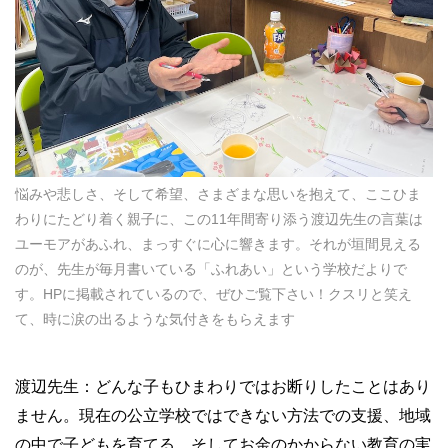
悩みや悲しさ、そして希望、さまざまな思いを抱えて、ここひま
わりにたどり着く親子に、この11年間寄り添う渡辺先生の言葉は
ユーモアがあふれ、まっすぐに心に響きます。それが垣間見える
のが、先生が毎月書いている「ふれあい」という学校だよりで
す。HPに掲載されているので、ぜひご覧下さい！クスリと笑え
て、時に涙の出るような気付きをもらえます
渡辺先生：どんな子もひまわりではお断りしたことはあり
ません。現在の公立学校ではできない方法での支援、地域
の中で子どもを育てる、そしてお金のかからない教育の実