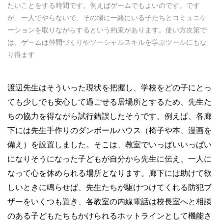
たいことをする時間です。例えばゲームでもよいのです。です
が、一人でやらないで、その場に一緒にいる子たちとコミュニケ
ーションを取りながらするという約束があります。使い方次第で
は、ゲームは仲間づくりやソーシャルスキルを学ぶツールにもな
り得ます
渡辺先生はそういった現状を把握し、学校をどの子にとっ
ても少しでも安心して過ごせる居場所とするため、先生た
ちの協力を得ながら試行錯誤したそうです。例えば、各廊
下には先生手作りのダンボールハウス（椅子や本、漫画を
備え）を設置しました。そこは、教室でいっぱいいっぱい
になりそうになった子どもが自分から先生に伝え、一人に
なって心を休められる場所となります。廊下には助けて欲
しいときに鳴らせば、先生たちが駆けつけてくれる防犯ブ
ザーをいくつも置き、各教室の内線電話は校長室へと相談
のある子どもたちもかけられるホットラインとして機能さ