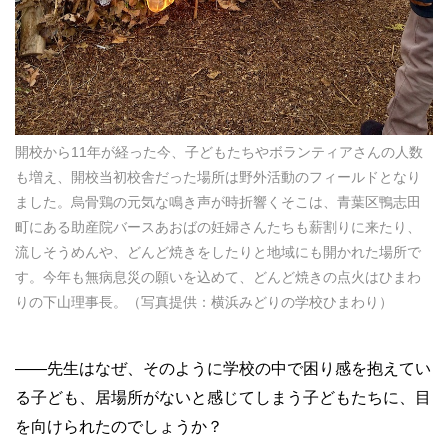
開校から11年が経った今、子どもたちやボランティアさんの人数
も増え、開校当初校舎だった場所は野外活動のフィールドとなり
ました。烏骨鶏の元気な鳴き声が時折響くそこは、青葉区鴨志田
町にある助産院バースあおばの妊婦さんたちも薪割りに来たり、
流しそうめんや、どんど焼きをしたりと地域にも開かれた場所で
す。今年も無病息災の願いを込めて、どんど焼きの点火はひまわ
りの下山理事長。（写真提供：横浜みどりの学校ひまわり）
——先生はなぜ、そのように学校の中で困り感を抱えてい
る子ども、居場所がないと感じてしまう子どもたちに、目
を向けられたのでしょうか？