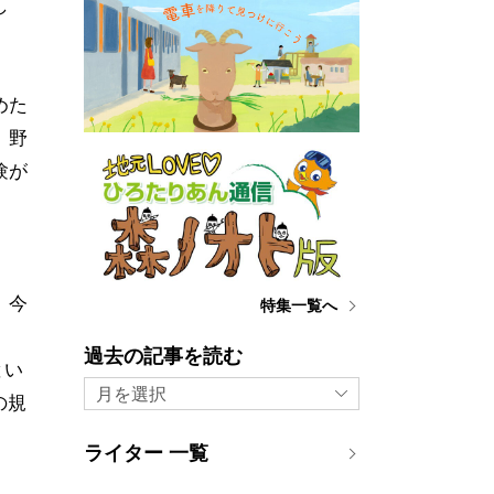
し
めた
。野
験が
。今
特集一覧へ
過去の記事を読む
とい
月を選択
の規
ライター 一覧