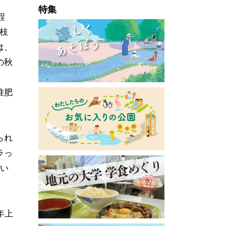
特集
程
枝
は、
の秋
堆肥
られ
ラっ
てい
年上