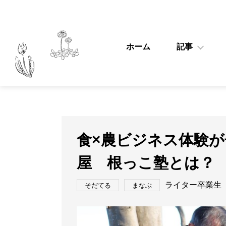
ホーム
記事
食×農ビジネス体験
屋 根っこ塾とは？
ライター卒業生
そだてる
まなぶ