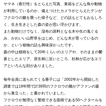
ヤマネ（夜行性）をとらえた写真、巣箱をどんな鳥や動物
が利用しているのか、備えつけたカメラがとらえたテンが
フクロウの雛を襲った様子など、どの話もとてもおもしろ
く、生き生きとした森の姿が思い浮かびます。
また動物だけでなく、湿布の原料となる木や生の鬼ぐる
み、かわいい山野草をはじめ、どんな木が育っているの
か、という植物の話も興味深かったです。
森の中は植樹をして20年くらいのエリアや、そのままの鬱
蒼としたエリア、原生林に近いところ、杉林が広がるエリ
アといろんな顔がありました。
毎年会員に送られてくる冊子には「2002年から開始した
調査では19年間で計39羽のフクロウの雛がアファンの森
から巣立った」と書かれていました。
フクロウが無理なく繁殖できる面積である50ヘクタールを