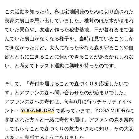
この活動を知った時、私は宅地開発のために切り崩された
実家の裏山を思い出していました。椎茸のほだ木が積まれ
ていた景色や、友達と作った秘密基地、日が暮れるまで遊
んでいた裏山がなくなる様子を、当時は見ていることしか
できなかったけど、大人になった今なら森を守ることや自
然とともに生きることに何かできることがあるかもしれな
い、と考えてトラスト運動に興味を持ったのです。
そして、「寄付を届けることで森づくりを応援したいで
す」とアファンの森へ問い合わせたのが始まりでした。
アファンの森への寄付は、毎年6月に行うチャリティイベ
ント・
YOGA MUDRA
で募っています。YOGA MUDRAに
参加された方々と一緒に寄付を届け、アファンの森を案内
してもらうことで森づくりの魅力をさらに知り、その大切
さをより実感するようになりました。