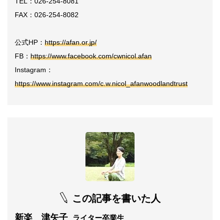
TEL：026-254-8081
FAX：026-254-8082
公式HP：
https://afan.or.jp/
FB：
https://www.facebook.com/cwnicol.afan
Instagram：
https://www.instagram.com/c.w.nicol_afanwoodlandtrust
この記事を書いた人
新楽 津矢子
ライター卒業生