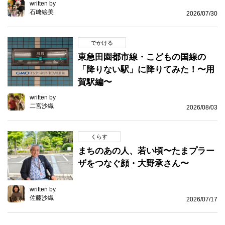
written by
石﨑絵美
2026/07/30
でかける
東急田園都市線・こどもの国線の
「降りない駅」に降りてみた！〜用
賀駅編〜
written by
二宮沙織
2026/08/03
くらす
まちのあの人、若い頃〜たまプラー
ザをつなぐ顔・大野承さん〜
written by
佐藤沙織
2026/07/17