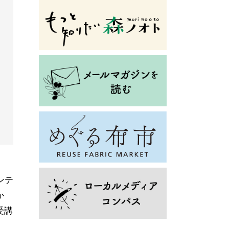
ンテ
か
受講