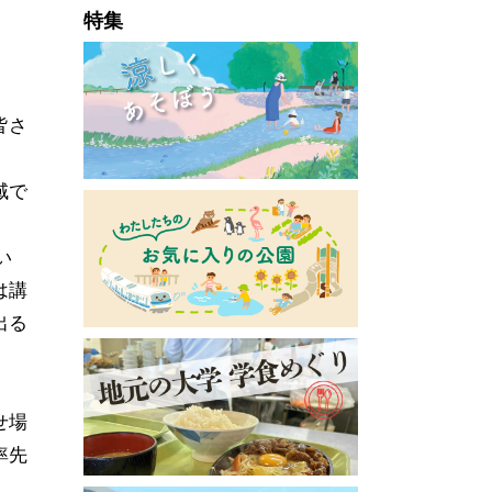
特集
皆さ
域で
い
は講
出る
せ場
率先