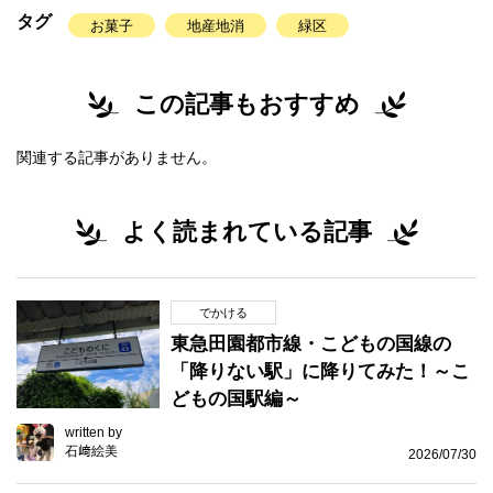
タグ
お菓子
地産地消
緑区
この記事もおすすめ
関連する記事がありません。
よく読まれている記事
でかける
東急田園都市線・こどもの国線の
「降りない駅」に降りてみた！～こ
どもの国駅編～
written by
石﨑絵美
2026/07/30