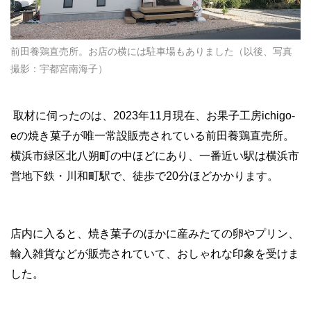
前田養鶏直売所。お店の横には駐車場もありました（以後、写真
撮影：宇都宮南海子）
取材に伺ったのは、2023年11月現在、お果子工房ichigo-
eの焼き菓子が唯一常設販売されている前田養鶏直売所。
横浜市緑区北八朔町の中ほどにあり、一番近い駅は横浜市
営地下鉄・川和町駅で、徒歩で20分ほどかかります。
店内に入ると、焼き菓子のほかに産みたての卵やプリン、
輸入雑貨などが販売されていて、おしゃれな印象を受けま
した。