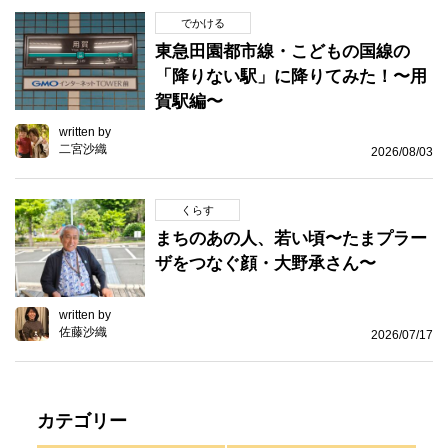
でかける
東急田園都市線・こどもの国線の
「降りない駅」に降りてみた！〜用
賀駅編〜
written by
二宮沙織
2026/08/03
くらす
まちのあの人、若い頃〜たまプラー
ザをつなぐ顔・大野承さん〜
written by
佐藤沙織
2026/07/17
カテゴリー