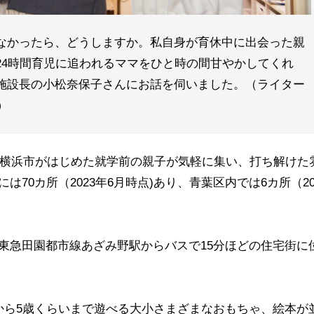
なかったら、どうしますか。私自身が育休中に出会った親
24時間育児に追われるママをひと時の間甘やかしてくれ
施設長の小松奈保子さんにお話を伺いました。（ライター
）
年に横浜市がはじめた就学前の親子が気軽に集い、打ち解けた
70カ所（2023年6月時点)あり、青葉区内では6カ所（20
東急田園都市線あざみ野駅からバスで15分ほどの住宅街に
から5歳くらいまで遊べる大小さまざまなおもちゃ、絵本が