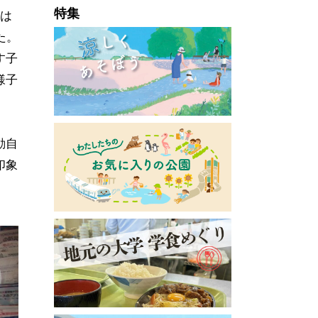
特集
日は
た。
す子
様子
動自
印象