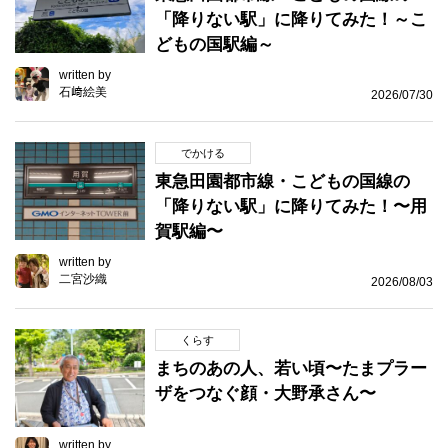
「降りない駅」に降りてみた！～こ
どもの国駅編～
written by
石﨑絵美
2026/07/30
でかける
東急田園都市線・こどもの国線の
「降りない駅」に降りてみた！〜用
賀駅編〜
written by
二宮沙織
2026/08/03
くらす
まちのあの人、若い頃〜たまプラー
ザをつなぐ顔・大野承さん〜
written by