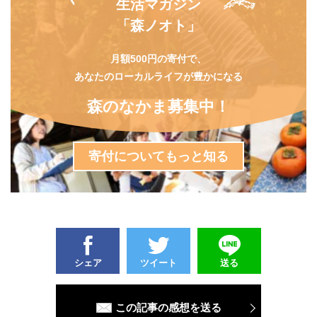
生活マガジン
「森ノオト」
月額500円の寄付で、
あなたのローカルライフが豊かになる
森のなかま募集中！
寄付についてもっと知る
シェア
ツイート
送る
この記事の感想を送る