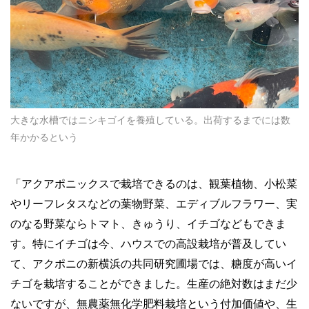
大きな水槽ではニシキゴイを養殖している。出荷するまでには数
年かかるという
「アクアポニックスで栽培できるのは、観葉植物、小松菜
やリーフレタスなどの葉物野菜、エディブルフラワー、実
のなる野菜ならトマト、きゅうり、イチゴなどもできま
す。特にイチゴは今、ハウスでの高設栽培が普及してい
て、アクポニの新横浜の共同研究圃場では、糖度が高いイ
チゴを栽培することができました。生産の絶対数はまだ少
ないですが、無農薬無化学肥料栽培という付加価値や、生