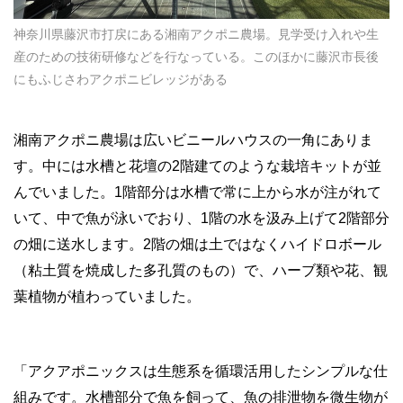
神奈川県藤沢市打戻にある湘南アクポニ農場。見学受け入れや生
産のための技術研修などを行なっている。このほかに藤沢市長後
にもふじさわアクポニビレッジがある
湘南アクポニ農場は広いビニールハウスの一角にありま
す。中には水槽と花壇の2階建てのような栽培キットが並
んでいました。1階部分は水槽で常に上から水が注がれて
いて、中で魚が泳いでおり、1階の水を汲み上げて2階部分
の畑に送水します。2階の畑は土ではなくハイドロボール
（粘土質を焼成した多孔質のもの）で、ハーブ類や花、観
葉植物が植わっていました。
「アクアポニックスは生態系を循環活用したシンプルな仕
組みです。水槽部分で魚を飼って、魚の排泄物を微生物が