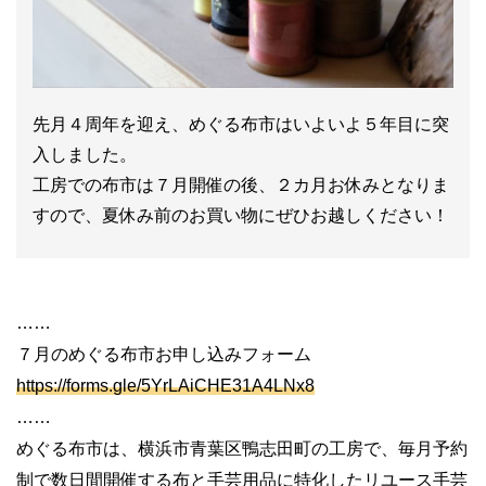
先月４周年を迎え、めぐる布市はいよいよ５年目に突
入しました。
工房での布市は７月開催の後、２カ月お休みとなりま
すので、夏休み前のお買い物にぜひお越しください！
……
７月のめぐる布市お申し込みフォーム
https://forms.gle/5YrLAiCHE31A4LNx8
……
めぐる布市は、横浜市青葉区鴨志田町の工房で、毎月予約
制で数日間開催する布と手芸用品に特化したリユース手芸