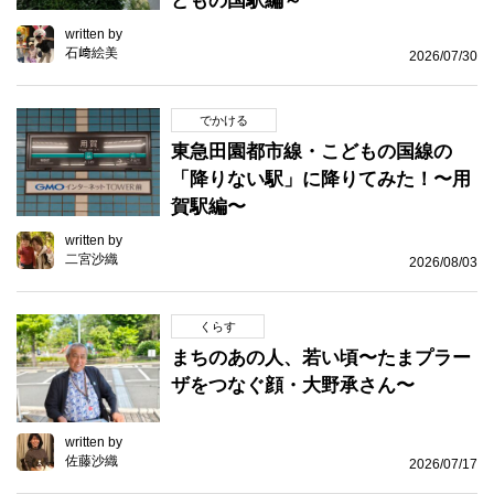
どもの国駅編～
written by
石﨑絵美
2026/07/30
でかける
東急田園都市線・こどもの国線の
「降りない駅」に降りてみた！〜用
賀駅編〜
written by
二宮沙織
2026/08/03
くらす
まちのあの人、若い頃〜たまプラー
ザをつなぐ顔・大野承さん〜
written by
佐藤沙織
2026/07/17