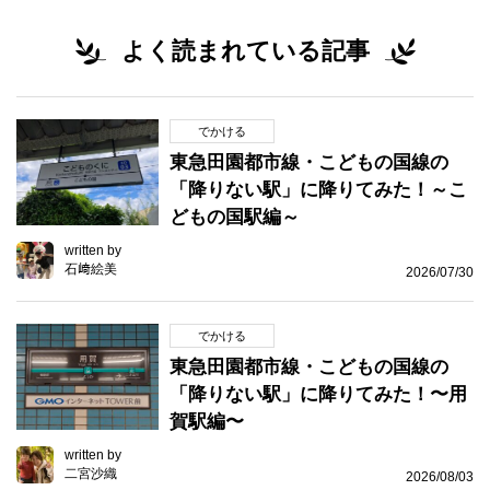
よく読まれている記事
でかける
東急田園都市線・こどもの国線の
「降りない駅」に降りてみた！～こ
どもの国駅編～
written by
石﨑絵美
2026/07/30
でかける
東急田園都市線・こどもの国線の
「降りない駅」に降りてみた！〜用
賀駅編〜
written by
二宮沙織
2026/08/03