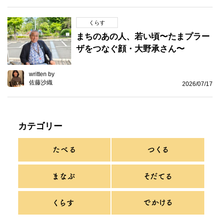
くらす
まちのあの人、若い頃〜たまプラー
ザをつなぐ顔・大野承さん〜
written by
佐藤沙織
2026/07/17
カテゴリー