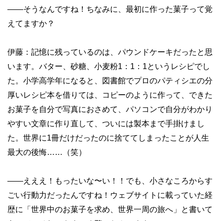
——
そうなんですね！ちなみに、最初に作った菓子って覚
えてますか？
伊藤：記憶に残っているのは、パウンドケーキだったと思
います。バター、砂糖、小麦粉1：1：1というレシピでし
た。小学高学年になると、図書館でプロのパティシエの分
厚いレシピ本を借りては、コピーのように作って、できた
お菓子を自分で写真におさめて、パソコンで自分がわかり
やすい文章に作り直して、ついには製本まで手掛けまし
た。世界に1冊だけだったのに捨ててしまったことが人生
最大の後悔……（笑）
——
えええ！もったいな〜い！！でも、小さなころからす
ごい行動力だったんですね！ウェブサイトに載っていた経
歴に「世界中のお菓子を求め、世界一周の旅へ」と書いて