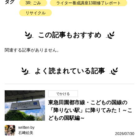
タグ
3R: ごみ
ライター養成講座13期修了レポート
リサイクル
この記事もおすすめ
関連する記事がありません。
よく読まれている記事
でかける
東急田園都市線・こどもの国線の
「降りない駅」に降りてみた！～こ
どもの国駅編～
written by
石﨑絵美
2026/07/30