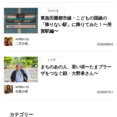
でかける
東急田園都市線・こどもの国線の
「降りない駅」に降りてみた！〜用
賀駅編〜
written by
二宮沙織
2026/08/03
くらす
まちのあの人、若い頃〜たまプラー
ザをつなぐ顔・大野承さん〜
written by
佐藤沙織
2026/07/17
カテゴリー