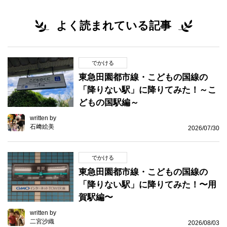
よく読まれている記事
でかける
東急田園都市線・こどもの国線の
「降りない駅」に降りてみた！～こ
どもの国駅編～
written by
石﨑絵美
2026/07/30
でかける
東急田園都市線・こどもの国線の
「降りない駅」に降りてみた！〜用
賀駅編〜
written by
二宮沙織
2026/08/03