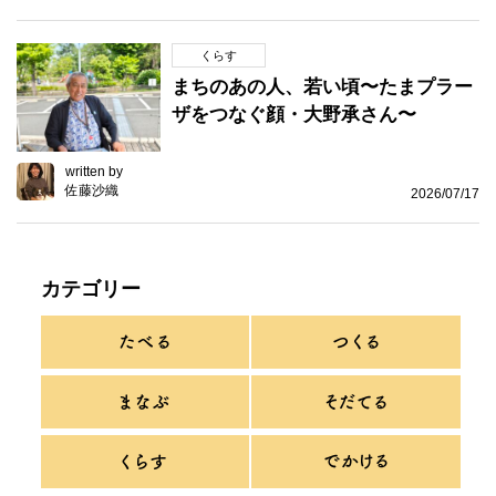
くらす
まちのあの人、若い頃〜たまプラー
ザをつなぐ顔・大野承さん〜
written by
佐藤沙織
2026/07/17
カテゴリー