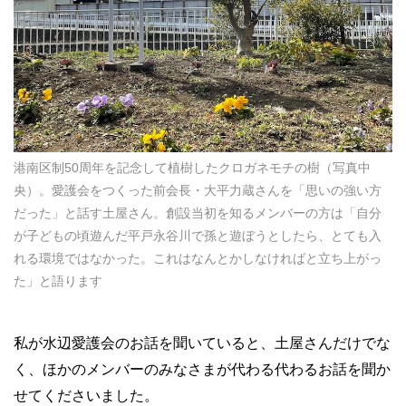
港南区制50周年を記念して植樹したクロガネモチの樹（写真中
央）。愛護会をつくった前会長・大平力蔵さんを「思いの強い方
だった」と話す土屋さん。創設当初を知るメンバーの方は「自分
が子どもの頃遊んだ平戸永谷川で孫と遊ぼうとしたら、とても入
れる環境ではなかった。これはなんとかしなければと立ち上がっ
た」と語ります
私が水辺愛護会のお話を聞いていると、土屋さんだけでな
く、ほかのメンバーのみなさまが代わる代わるお話を聞か
せてくださいました。