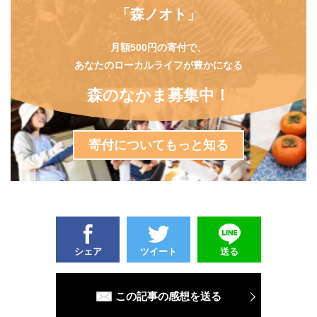
「森ノオト」
月額500円の寄付で、
あなたのローカルライフが豊かになる
森のなかま募集中！
寄付についてもっと知る
シェア
ツイート
送る
この記事の感想を送る