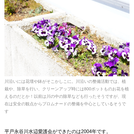
川沿いには花壇や鉢がそこかしこに。川沿いの整備活動では、植
栽や、除草を行い、クリーンアップ時には800ポットものお花を植
えるのだとか！以前は川の中の除草なども行ったそうですが、現
在は安全の観点からプロムナードの整備を中心としているそうで
す
平戸永谷川水辺愛護会ができたのは2004年です。