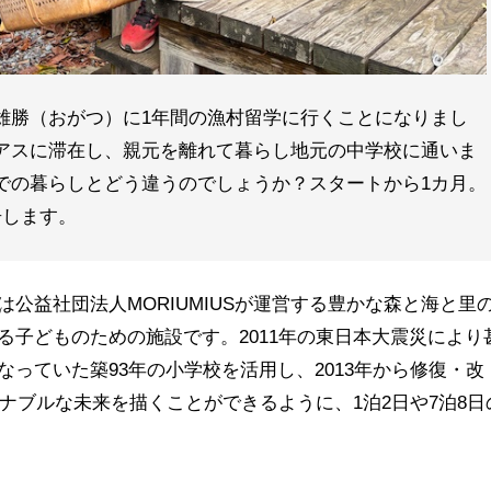
雄勝（おがつ）に1年間の漁村留学に行くことになりまし
アスに滞在し、親元を離れて暮らし地元の中学校に通いま
での暮らしとどう違うのでしょうか？スタートから1カ月。
告します。
公益社団法人MORIUMIUSが運営する豊かな森と海と里
る子どものための施設です。2011年の東日本大震災により
っていた築93年の小学校を活用し、2013年から修復・改
ィナブルな未来を描くことができるように、1泊2日や7泊8日