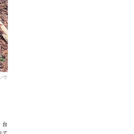
いで
、台
りて