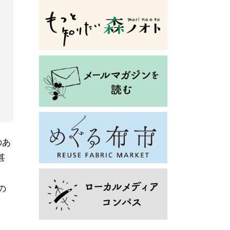
のあ
甚
の