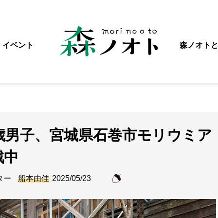
イベント
森ノオト
歳男子、宮城県石巻市モリウミア
戦中
ター
船本由佳
2025/05/23