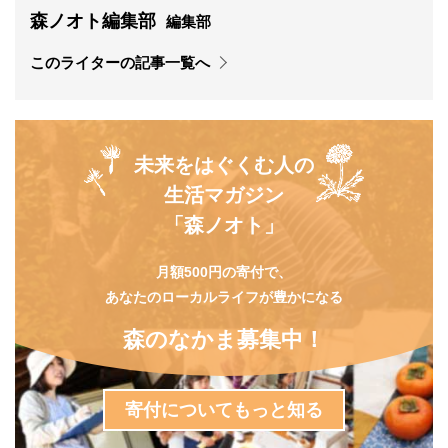
森ノオト編集部
編集部
このライターの記事一覧へ
未来をはぐくむ人の
生活マガジン
「森ノオト」
月額500円の寄付で、
あなたのローカルライフが豊かになる
森のなかま募集中！
寄付についてもっと知る