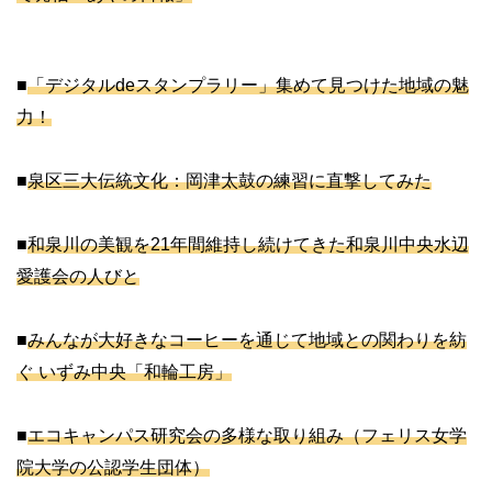
■
「デジタルdeスタンプラリー」集めて見つけた地域の魅
力！
■
泉区三大伝統文化：岡津太鼓の練習に直撃してみた
■
和泉川の美観を21年間維持し続けてきた和泉川中央水辺
愛護会の人びと
■
みんなが大好きなコーヒーを通じて地域との関わりを紡
ぐ いずみ中央「和輪工房」
■
エコキャンパス研究会の多様な取り組み（フェリス女学
院大学の公認学生団体）