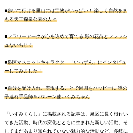
■
歩いて行ける里山には宝物がいっぱい！ 楽しく自然をま
もる天王森泉公園の人々
■
フラワーアークが心を込めて育てる 彩の花苗とフレッシ
ュないちじく
■
泉区マスコットキャラクター「いっずん」にインタビュ
ーしてみました！
■
自分を受け入れ、表現することで周囲をハッピーに 謎の
子連れ手品師＆バルーン使いくみちゃん
「いずみくらし」に掲載される記事は、泉区に長く根付い
てきた活動、時代の変化とともに生まれた新しい活動、そ
してまだあまり知られていない魅力的な活動など、多岐に