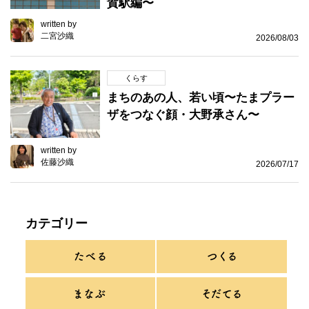
賀駅編〜
written by
二宮沙織
2026/08/03
くらす
まちのあの人、若い頃〜たまプラー
ザをつなぐ顔・大野承さん〜
written by
佐藤沙織
2026/07/17
カテゴリー