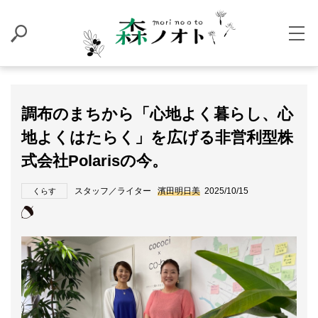
調布のまちから「心地よく暮らし、心
地よくはたらく」を広げる非営利型株
式会社Polarisの今。
スタッフ／ライター
濱田明日美
2025/10/15
くらす