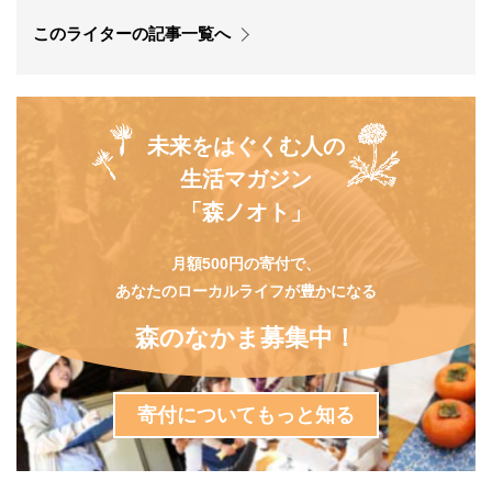
このライターの記事一覧へ
未来をはぐくむ人の
生活マガジン
「森ノオト」
月額500円の寄付で、
あなたのローカルライフが豊かになる
森のなかま募集中！
寄付についてもっと知る