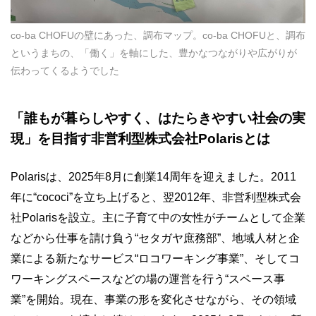
co-ba CHOFUの壁にあった、調布マップ。co-ba CHOFUと、調布
というまちの、「働く」を軸にした、豊かなつながりや広がりが
伝わってくるようでした
「誰もが暮らしやすく、はたらきやすい社会の実
現」を目指す非営利型株式会社Polarisとは
Polarisは、2025年8月に創業14周年を迎えました。2011
年に“cococi”を立ち上げると、翌2012年、非営利型株式会
社Polarisを設立。主に子育て中の女性がチームとして企業
などから仕事を請け負う“セタガヤ庶務部”、地域人材と企
業による新たなサービス“ロコワーキング事業”、そしてコ
ワーキングスペースなどの場の運営を行う“スペース事
業”を開始。現在、事業の形を変化させながら、その領域