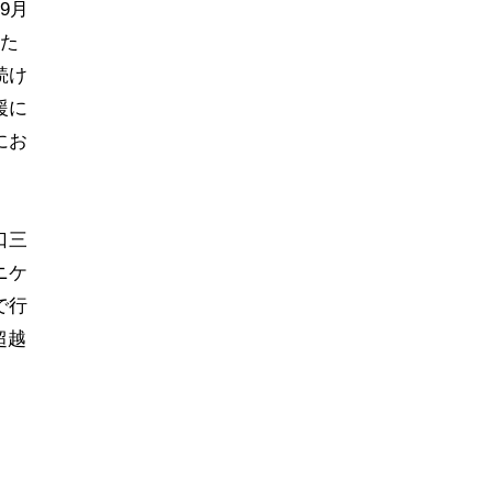
9月
れた
続け
援に
にお
口三
ニケ
で行
超越