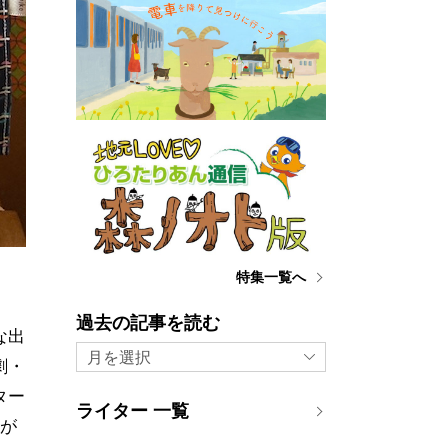
特集一覧へ
過去の記事を読む
な出
月を選択
劇・
ター
ライター 一覧
）が