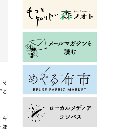
、そ
アと
、ギ
と並