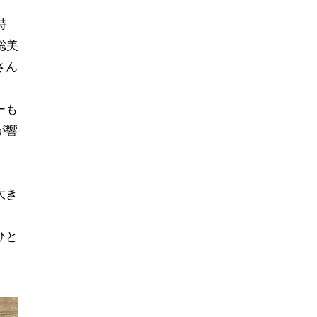
持
聡美
さん
ーも
が響
大き
ひと