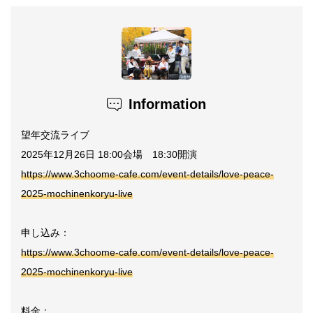
Information
望年交流ライブ
2025年12月26日 18:00会場 18:30開演
https://www.3choome-cafe.com/event-details/love-peace-
2025-mochinenkoryu-live
申し込み：
https://www.3choome-cafe.com/event-details/love-peace-
2025-mochinenkoryu-live
料金：