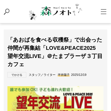
「あおばを食べる収穫祭」で出会った
仲間が再集結「LOVE&PEACE2025
望年交流LIVE」＠たまプラーザ３丁目
カフェ
スタッフ／ライター
坪井陽子
2025/12/19
でかける