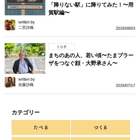
「降りない駅」に降りてみた！〜用
賀駅編〜
written by
二宮沙織
2026/08/03
くらす
まちのあの人、若い頃〜たまプラー
ザをつなぐ顔・大野承さん〜
written by
佐藤沙織
2026/07/17
カテゴリー