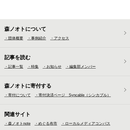
森ノオトについて
・団体概要
・事例紹介
・アクセス
記事を読む
・記事一覧
・特集
・お知らせ
・編集部メンバー
森ノオトに寄付する
・寄付について
・寄付決済ページ Syncable（シンカブル）
関連サイト
・森ノオトnote
・めぐる布市
・ローカルメディア
コンパス