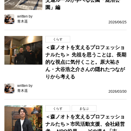
交通ルールが学べる公園「鹿沼公
園」編
written by
青木遥
2026/06/25
くらす
＜森ノオトを支えるプロフェッショ
ナルたち＞ 先祖を思うことは、長期
的な視点に気付くこと。原大祐さ
ん・大谷浩之介さんの隠れたつなが
りから考える
written by
青木遥
2026/03/30
くらす
まなぶ
＜森ノオトを支えるプロフェッショ
ナルたち＞市民活動支援、会社経営