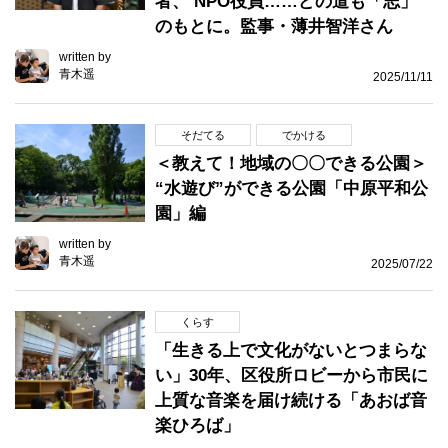
者、 NPO役員……どの道も「志」
のもとに。監事・薄井智洋さん
written by
青木遥
2025/11/11
そだてる
でかける
＜教えて！地域の〇〇できる公園＞
“水遊び”ができる公園「中原平和公
園」編
written by
青木遥
2025/07/22
くらす
「生きる上で文化がないとつまらな
い」30年、区役所ロビーから市民に
上質な音楽を届け続ける「あおば音
楽ひろば」