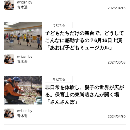
written by
青木遥
2025/04/16
そだてる
子どもたちだけの舞台で、どうして
こんなに感動するの？6月16日上演
「あおば子どもミュージカル」
written by
青木遥
2024/06/08
そだてる
非日常を体験し、親子の世界が広が
る。保育士の東尚哉さんが開く場
「さんさんぽ」
written by
青木遥
2024/04/30