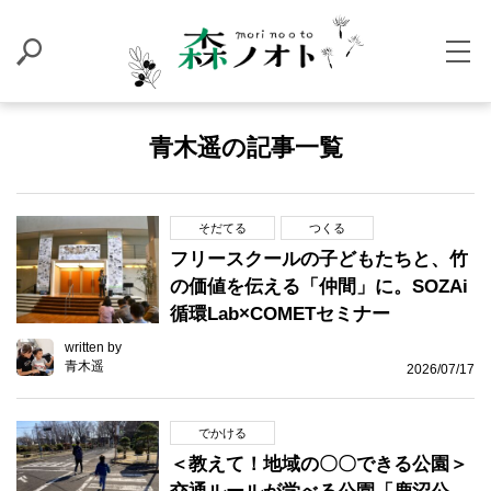
青木遥の記事一覧
そだてる
つくる
フリースクールの子どもたちと、竹
の価値を伝える「仲間」に。SOZAi
循環Lab×COMETセミナー
written by
青木遥
2026/07/17
でかける
＜教えて！地域の〇〇できる公園＞