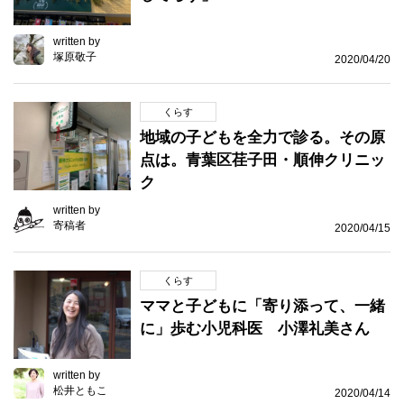
written by
塚原敬子
2020/04/20
くらす
地域の子どもを全力で診る。その原
点は。青葉区荏子田・順伸クリニッ
ク
written by
寄稿者
2020/04/15
くらす
ママと子どもに「寄り添って、一緒
に」歩む小児科医 小澤礼美さん
written by
松井ともこ
2020/04/14