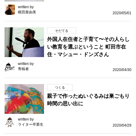
written by
梶田亜由美
2020/05/01
そだてる
外国人在住者と子育て〜その人らし
い教育を選ぶということ 町田市在
住・マシュー・ドンズさん
written by
寄稿者
2020/04/30
つくる
親子で作ったぬいぐるみは巣ごもり
時間の思い出に
written by
ライター卒業生
2020/04/29