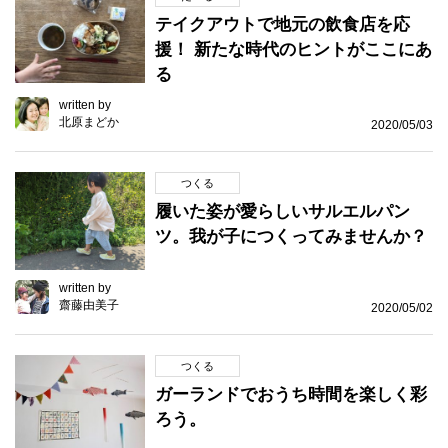
テイクアウトで地元の飲食店を応
援！ 新たな時代のヒントがここにあ
る
written by
北原まどか
2020/05/03
つくる
履いた姿が愛らしいサルエルパン
ツ。我が子につくってみませんか？
written by
齋藤由美子
2020/05/02
つくる
ガーランドでおうち時間を楽しく彩
ろう。