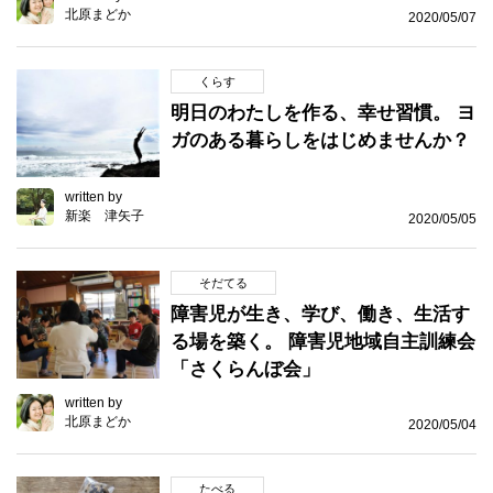
北原まどか
2020/05/07
くらす
明日のわたしを作る、幸せ習慣。 ヨ
ガのある暮らしをはじめませんか？
written by
新楽 津矢子
2020/05/05
そだてる
障害児が生き、学び、働き、生活す
る場を築く。 障害児地域自主訓練会
「さくらんぼ会」
written by
北原まどか
2020/05/04
たべる