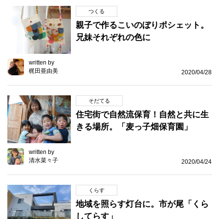
つくる
親子で作るこいのぼりポシェット。
兄妹それぞれの色に
written by
梶田亜由美
2020/04/28
そだてる
住宅街で自然流保育！自然と共に生
きる場所。「麦っ子畑保育園」
written by
清水菜々子
2020/04/24
くらす
地域を照らす灯台に。市が尾「くら
してらす」