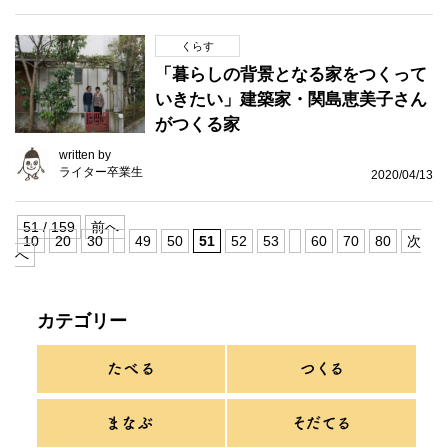
くらす
「暮らしの背景となる家をつくって
いきたい」建築家・関島恵美子さん
がつくる家
written by
ライター卒業生
2020/04/13
51 / 159
前へ
10
20
30
49
50
51
52
53
60
70
80
次
へ
カテゴリー