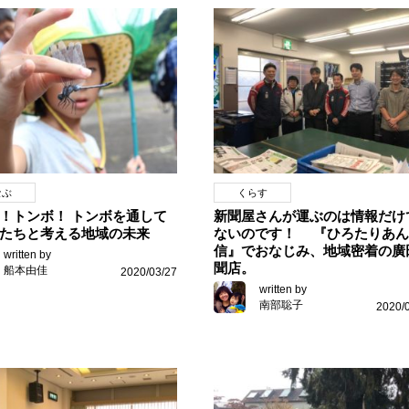
なぶ
くらす
！トンボ！ トンボを通して
新聞屋さんが運ぶのは情報だけ
たちと考える地域の未来
ないのです！ 『ひろたりあん
信』でおなじみ、地域密着の廣
written by
聞店。
船本由佳
2020/03/27
written by
南部聡子
2020/