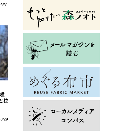
03/31
 横
と粒
03/29