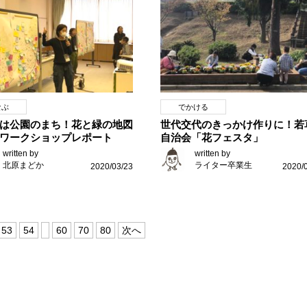
なぶ
でかける
は公園のまち！花と緑の地図
世代交代のきっかけ作りに！若
ワークショップレポート
自治会「花フェスタ」
written by
written by
北原まどか
ライター卒業生
2020/03/23
2020/
53
54
60
70
80
次へ