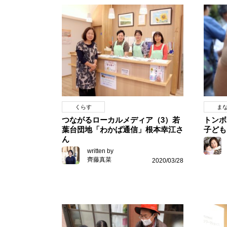
くらす
ま
つながるローカルメディア（3）若
トンボ
葉台団地「わかば通信」根本幸江さ
子ども
ん
written by
齊藤真菜
2020/03/28