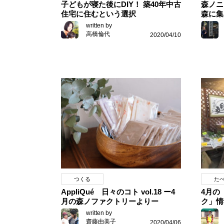
子どもが寝た後にDIY！ 築40年中古
森ノニ
住宅に住むという選択
森に集
written by
高橋倫代
2020/04/10
つくる
た
AppliQué 日々のコト vol.18 ー4
4月の
月の森ノファクトリーよりー
ク」情
written by
齋藤由美子
2020/04/06