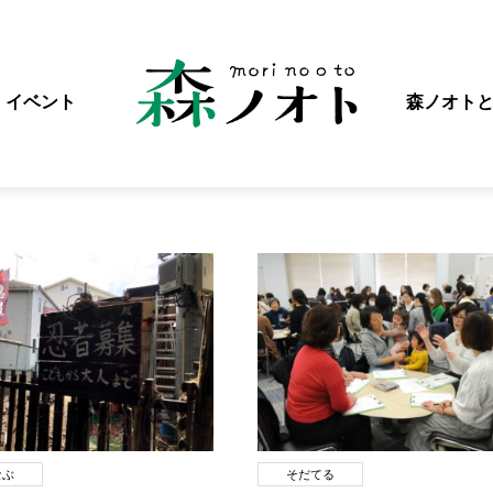
イベント
森ノオト
なぶ
そだてる