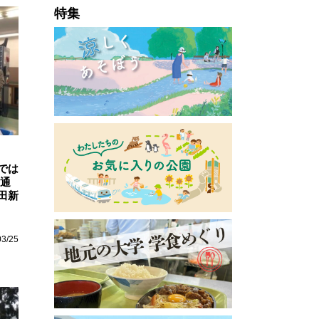
特集
では
通
田新
03/25