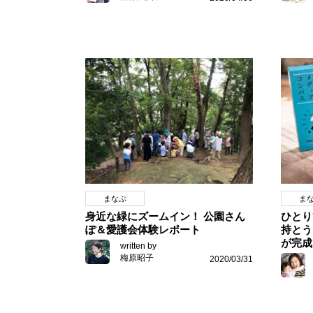
まなぶ
ま
身近な緑にズームイン！ 公園さん
ひとり
ぽ＆愛護会体験レポート
持とう
が完成
written by
梅原昭子
2020/03/31