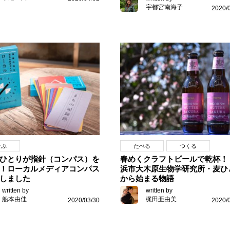
宇都宮南海子
2020/
なぶ
たべる
つくる
ひとりが指針（コンパス）を
春めくクラフトビールで乾杯！
！ローカルメディアコンパス
浜市大木原生物学研究所・麦ひ
しました
から始まる物語
written by
written by
船本由佳
梶田亜由美
2020/03/30
2020/