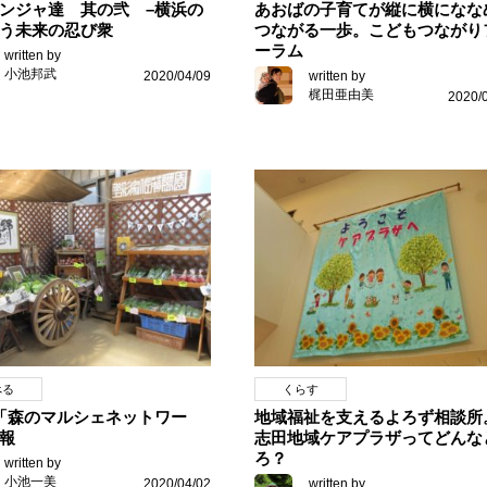
ンジャ達 其の弐 –横浜の
あおばの子育てが縦に横になな
う未来の忍び衆
つながる一歩。こどもつながり
ーラム
written by
小池邦武
2020/04/09
written by
梶田亜由美
2020/
べる
くらす
「森のマルシェネットワー
地域福祉を支えるよろず相談所
報
志田地域ケアプラザってどんな
ろ？
written by
小池一美
2020/04/02
written by