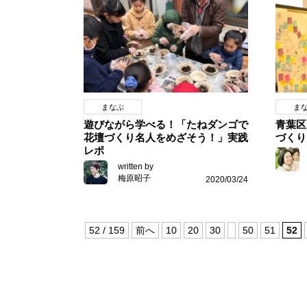
まなぶ
ま
遊びながら学べる！「たねダンゴで
青葉区
花壇づくり名人をめざそう！」実践
づくり
レポ
written by
梅原昭子
2020/03/24
52 / 159
前へ
10
20
30
50
51
52